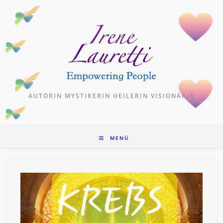
Zum
Inhalt
springen
AUTORIN MYSTIKERIN HEILERIN VISIONÄRIN
MENÜ