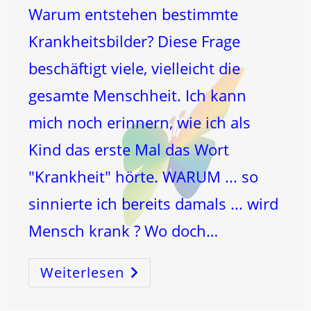
Warum entstehen bestimmte
Krankheitsbilder? Diese Frage
beschäftigt viele, vielleicht die
gesamte Menschheit. Ich kann
mich noch erinnern, wie ich als
Kind das erste Mal das Wort
"Krankheit" hörte. WARUM ... so
sinnierte ich bereits damals ... wird
Mensch krank ? Wo doch…
Weiterlesen
KREBS
Als
CHANCE
Zum
SELBST!