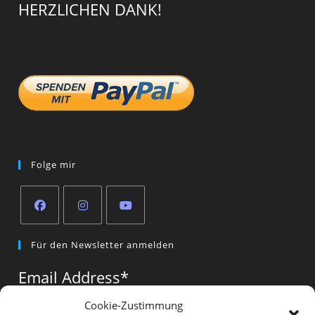
HERZLICHEN DANK!
Folge mir
Opens
Opens
Opens
Für den Newsletter anmelden
in
in
in
a
a
a
Email Address
*
new
new
new
tab
tab
tab
Cookie-Zustimmung