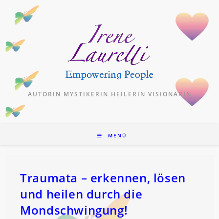
Zum
Inhalt
springen
AUTORIN MYSTIKERIN HEILERIN VISIONÄRIN
MENÜ
Traumata – erkennen, lösen
und heilen durch die
Mondschwingung!