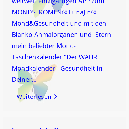
weltweit einzigartigen APP zum
MONDSTRÖMEN® LunaJin®
Mond&Gesundheit und mit den
Blanko-Anmalorganen und -Stern
mein beliebter Mond-
Taschenkalender "Der WAHRE
Mondkalender - Gesundheit in
Deiner…
Weiterlesen
12
–
DU
BIST
KOSMOS!