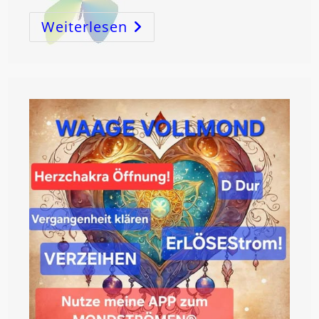
Weiterlesen
APP
Zum
MONDströmen®
LunaJin®
Mond&Gesundheit!