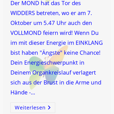
Der MOND hat das Tor des
WIDDERS betreten, wo er am 7.
Oktober um 5.47 Uhr auch den
VOLLMOND feiern wird! Wenn Du
im mit dieser Energie im EINKLANG
bist haben "Ängste" keine Chance!
Dein Energieschwerpunkt in
Deinem Organkreislauf verlagert
sich aus der Brust in die Arme und
Hände -…
Weiterlesen
Der
MOND
Hat