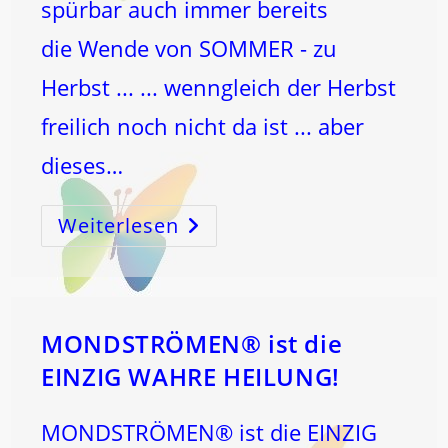
spürbar auch immer bereits
die Wende von SOMMER - zu
Herbst ... ... wenngleich der Herbst
freilich noch nicht da ist ... aber
dieses…
Weiterlesen
Der
MOND
Hat
Das
Tor
Des
WASSERMANNS
Betreten
Wo
MONDSTRÖMEN® ist die
Er
Am
EINZIG WAHRE HEILUNG!
9.8.
Auch
Den
VOLLMOND
MONDSTRÖMEN® ist die EINZIG
Feiern
Wird!