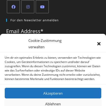
Opens
Opens
Opens
Für den Newsletter anmelden
in
in
in
a
a
a
Email Address
*
new
new
new
tab
tab
tab
Cookie-Zustimmung
verwalten
Vorname
*
Um dir ein optimales Erlebnis zu bieten, verwenden wir Technologien wie
Cookies, um Geräteinformationen zu speichern und/oder darauf
zuzugreifen. Wenn du diesen Technologien zustimmst, können wir Daten
wie das Surfverhalten oder eindeutige IDs auf dieser Website
verarbeiten. Wenn du deine Zustimmung nicht erteilst oder zurückziehst,
können bestimmte Merkmale und Funktionen beeinträchtigt werden.
* = required field
Akzeptieren
Ablehnen