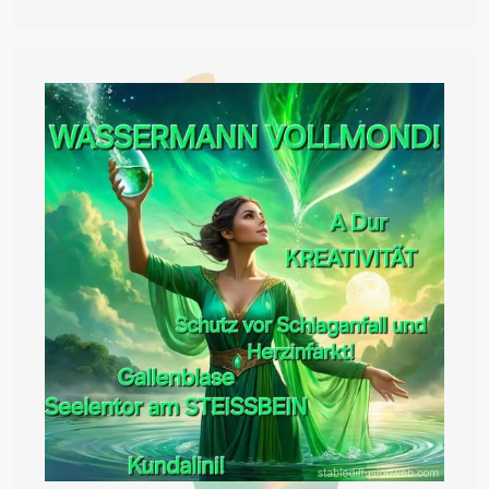
Das
Tor
Des
WIDDERS
Betreten,
Wo
Er
Am
7.
Oktober
Um
5.47
Uhr
Auch
Den
VOLLMOND
Feiern
Wird!