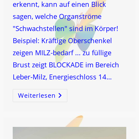
erkennt, kann auf einen Blick
sagen, welche Organströme
"Schwachstellen" sind im Körper!
Beispiel: Kräftige Oberschenkel
zeigen MILZ-bedarf ... zu füllige
Brust zeigt BLOCKADE im Bereich
Leber-Milz, Energieschloss 14…
Weiterlesen
KÖRPERformung
Beginnt
Im
L
ICH
T!