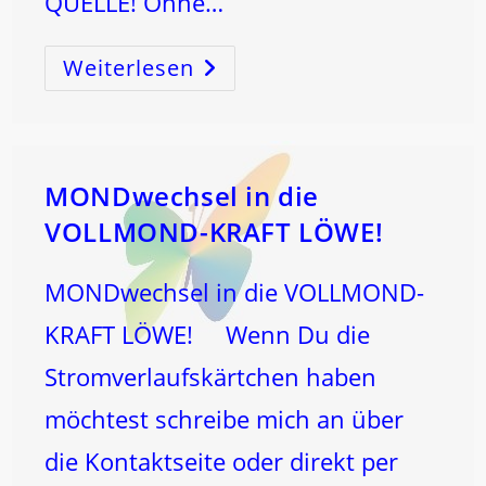
QUELLE! Ohne…
Weiterlesen
Wo
Der
VERSTAND
ENDET!
…
MONDwechsel in die
VOLLMOND-KRAFT LÖWE!
MONDwechsel in die VOLLMOND-
KRAFT LÖWE! Wenn Du die
Stromverlaufskärtchen haben
möchtest schreibe mich an über
die Kontaktseite oder direkt per