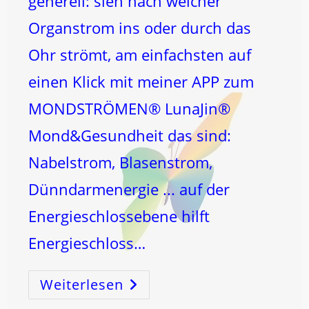
generell: sieh nach welcher
Organstrom ins oder durch das
Ohr strömt, am einfachsten auf
einen Klick mit meiner APP zum
MONDSTRÖMEN® LunaJin®
Mond&Gesundheit das sind:
Nabelstrom, Blasenstrom,
Dünndarmenergie ... auf der
Energieschlossebene hilft
Energieschloss…
Weiterlesen
TINNITUS