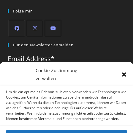
Folge mir
Opens
Opens
Opens
Für den Newsletter anmelden
in
in
in
a
a
a
Email Address
*
new
new
new
tab
tab
tab
Cookie-Zustimmung
verwalten
Vorname
*
Um dir ein optimales Erlebnis zu bieten, verwenden wir Technologien wie
Cookies, um Geräteinformationen zu speichern und/oder darauf
zuzugreifen. Wenn du diesen Technologien zustimmst, können wir Daten
wie das Surfverhalten oder eindeutige IDs auf dieser Website
verarbeiten. Wenn du deine Zustimmung nicht erteilst oder zurückziehst,
können bestimmte Merkmale und Funktionen beeinträchtigt werden.
* = required field