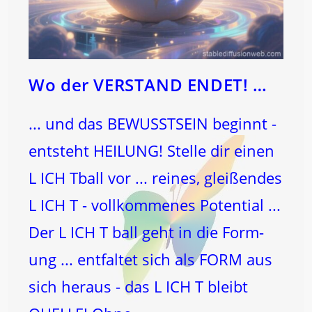
Wo der VERSTAND ENDET! …
... und das BEWUSSTSEIN beginnt -
entsteht HEILUNG! Stelle dir einen
L ICH Tball vor ... reines, gleißendes
L ICH T - vollkommenes Potential ...
Der L ICH T ball geht in die Form-
ung ... entfaltet sich als FORM aus
sich heraus - das L ICH T bleibt