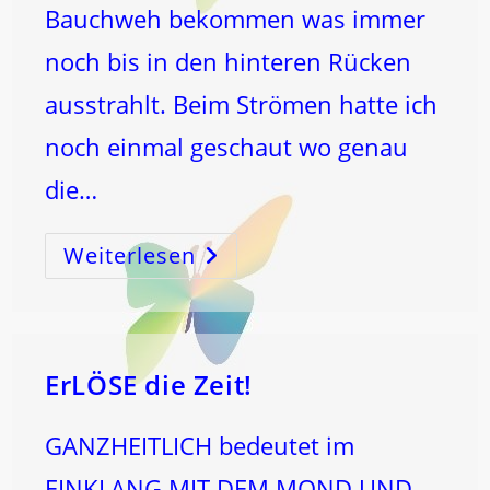
Bauchweh bekommen was immer
noch bis in den hinteren Rücken
ausstrahlt. Beim Strömen hatte ich
noch einmal geschaut wo genau
die…
Weiterlesen
GEBLÄHTER
BAUCH
–
Frage
Eines
Gruppenmitgliedes!
ErLÖSE die Zeit!
GANZHEITLICH bedeutet im
EINKLANG MIT DEM MOND UND