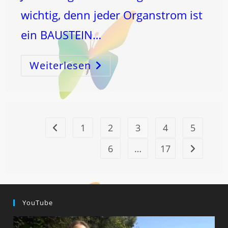
wichtig, denn jeder Organstrom ist
ein BAUSTEIN…
Weiterlesen
LIEBE
DICH
SELBST
–
ABER
RICHTIG!
1
2
3
4
5
Zur vorherigen Seite
6
…
17
Zur nächst
YouTube