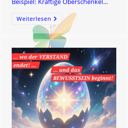
Beispiel: Kräftige Oberschenkel…
Weiterlesen
KÖRPERformung
Beginnt
Im
L
ICH
T!