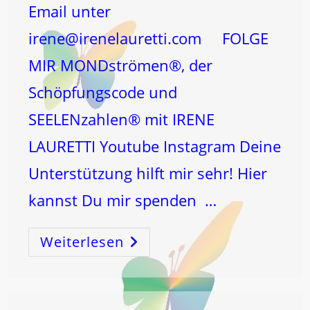
Email unter
irene@irenelauretti.com FOLGE
MIR MONDströmen®, der
Schöpfungscode und
SEELENzahlen® mit IRENE
LAURETTI Youtube Instagram Deine
Unterstützung hilft mir sehr! Hier
kannst Du mir spenden …
Weiterlesen
MONDwechsel
In
Die
VOLLMOND-
KRAFT
LÖWE!