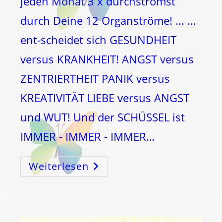
jeden Monat 3 x durchströmst
durch Deine 12 Organströme! ... ...
ent-scheidet sich GESUNDHEIT
versus KRANKHEIT! ANGST versus
ZENTRIERTHEIT PANIK versus
KREATIVITÄT LIEBE versus ANGST
und WUT! Und der SCHÜSSEL ist
IMMER - IMMER - IMMER…
Weiterlesen
Der
WECHSEL
Ent-
Scheidet!