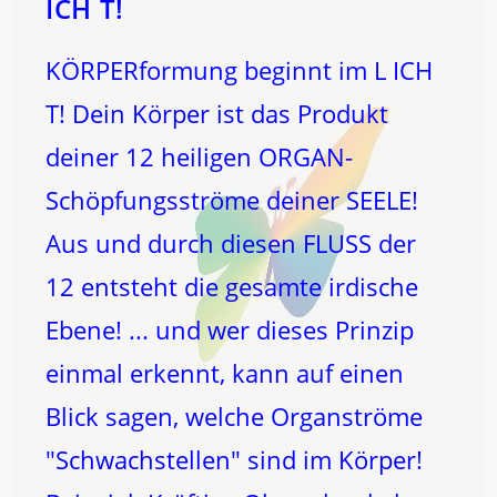
ICH T!
KÖRPERformung beginnt im L ICH
T! Dein Körper ist das Produkt
deiner 12 heiligen ORGAN-
Schöpfungsströme deiner SEELE!
Aus und durch diesen FLUSS der
12 entsteht die gesamte irdische
Ebene! ... und wer dieses Prinzip
einmal erkennt, kann auf einen
Blick sagen, welche Organströme
"Schwachstellen" sind im Körper!