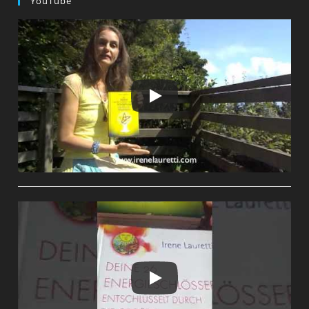
YouTube
Leben
Nicht
Auch
„Schatten
Und
Wut“
Ist
…
Wie
Einige
Mir
Vorwerfen