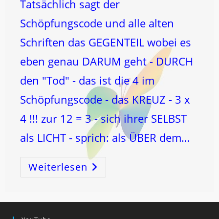
Tatsächlich sagt der
Schöpfungscode und alle alten
Schriften das GEGENTEIL wobei es
eben genau DARUM geht - DURCH
den "Tod" - das ist die 4 im
Schöpfungscode - das KREUZ - 3 x
4 !!! zur 12 = 3 - sich ihrer SELBST
als LICHT - sprich: als ÜBER dem…
Weiterlesen
NEIN,
Ich
Behaupte
An
Keiner
Stelle,
Dass
Das