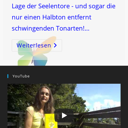
Lage der Seelentore - und sogar die
nur einen Halbton entfernt
schwingenden Tonarten!…
Weiterlesen
ZUSAMMEN
WIRKEN!
YouTube