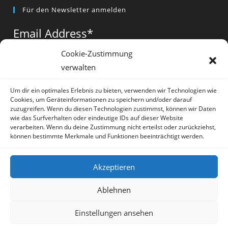
Opens
Opens
Opens
Für den Newsletter anmelden
in
in
in
a
a
a
Email Address
*
new
new
new
tab
tab
tab
Cookie-Zustimmung
verwalten
Vorname
*
Um dir ein optimales Erlebnis zu bieten, verwenden wir Technologien wie
Cookies, um Geräteinformationen zu speichern und/oder darauf
zuzugreifen. Wenn du diesen Technologien zustimmst, können wir Daten
wie das Surfverhalten oder eindeutige IDs auf dieser Website
verarbeiten. Wenn du deine Zustimmung nicht erteilst oder zurückziehst,
können bestimmte Merkmale und Funktionen beeinträchtigt werden.
* = required field
Akzeptieren
Ablehnen
Einstellungen ansehen
Artikel
Datenschutz
Impressum
Sprache:
Deutsch