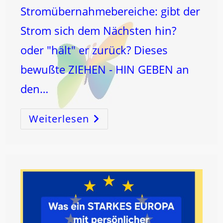
Stromübernahmebereiche: gibt der
Strom sich dem Nächsten hin?
oder "hält" er zurück? Dieses
bewußte ZIEHEN - HIN GEBEN an
den…
Weiterlesen
Der
SCHLÜSSEL
…