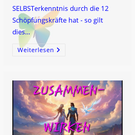
SELBSTerkenntnis durch die 12
Schöpfungskräfte hat - so gilt
dies…
Weiterlesen
Was
Ein
STARKES
EUROPA
Mit
Persönlicher
GESUNDHEIT
Zu
Tun
Hat!