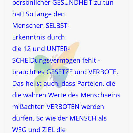
persönlicher GESUNDHEIT zu tun
hat! So lange den
Menschen SELBST-
Erkenntnis durch
die 12 und UNTER-
SCHEIDungsvermögen fehlt -
braucht es GESETZE und VERBOTE.
Das heißt auch, dass Parteien, die
die wahren Werte des Menschseins
mißachten VERBOTEN werden
dürfen. So wie der MENSCH als
WEG und ZIEL die