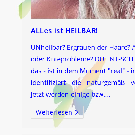
ALLes ist HEILBAR!
UNheilbar? Ergrauen der Haare? 
oder Knieprobleme? DU ENT-SCHE
das - ist in dem Moment "real" -
identifiziert - die - naturgemäß - 
Jetzt werden einige bzw.…
Weiterlesen
ALLes
Ist
HEILBAR!