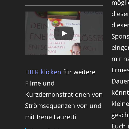
mögli
diese
diesen
Spons
einger
mir n
Ermes
HIER klicken
für weitere
Dauer
Filme und
könnt
Kurzdemonstrationen von
klein
Strömsequenzen von und
gesch
mit Irene Lauretti
Euch 