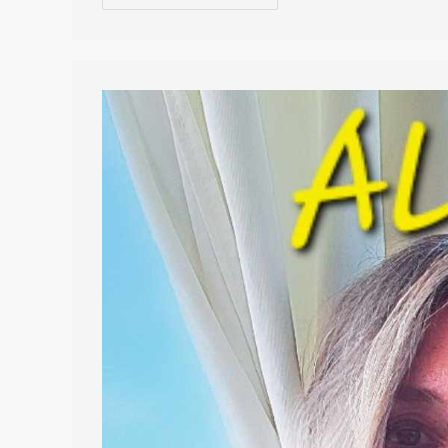
KONGRESS
„Kosmische
Befreiung“