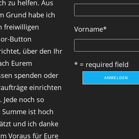
ch zu helfen. Aus
tab
tab
tab
m Grund habe ich
 freiwilligen
Vorname
*
or-Button
ichtet, über den Ihr
ach Eurem
* = required field
sen spenden oder
aufträge einrichten
. Jede noch so
e Summe ist hoch
ätzt und ich danke
im Voraus für Eure