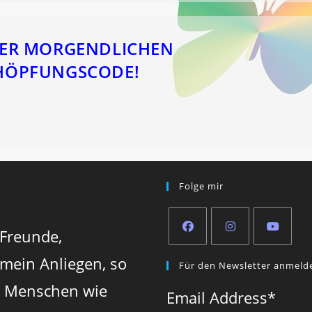
 DER MORGENDLICHEN
CHÖPFUNGSCODE!
Folge mir
 Freunde,
Opens
Opens
Opens
 mein Anliegen, so
Für den Newsletter anmeld
in
in
in
n Menschen wie
a
a
a
Email Address
*
new
new
new