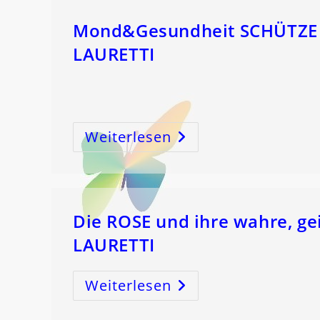
Mond&Gesundheit SCHÜTZE –
LAURETTI
Weiterlesen
Mond&Gesundheit
SCHÜTZE
–
Zwerchfell
–
ZEUGUNG!
Mit
IRENE
LAURETTI
Die ROSE und ihre wahre, ge
LAURETTI
Weiterlesen
Die
ROSE
Und
Ihre