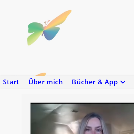
Zum
Inhalt
springen
Start
Über mich
Bücher & App