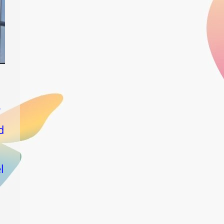
r
d
l