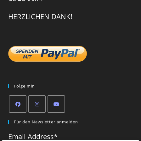
HERZLICHEN DANK!
Folge mir
Opens
Opens
Opens
Für den Newsletter anmelden
in
in
in
a
a
a
Email Address
*
new
new
new