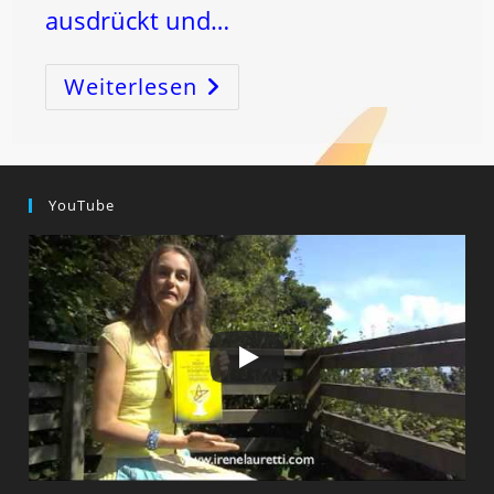
ausdrückt und…
Weiterlesen
SKORPION-
Neumond:
TRANSFORMATION
&
REGENERATION
YouTube