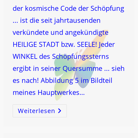
der kosmische Code der Schöpfung
... ist die seit jahrtausenden
verkündete und angekündigte
HEILIGE STADT bzw. SEELE! Jeder
WINKEL des Schöpfungssterns
ergibt in seiner Quersumme ... sieh
es nach! Abbildung 5 im Bildteil
meines Hauptwerkes…
Weiterlesen
Die
HEILIGE
STADT
Und
SEELE!