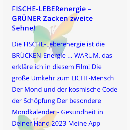
FISCHE-LEBERenergie –
GRÜNER Zacken zweite
Sehne!
Die FISCHE-Leberenergie ist die
BRÜCKEN-Energie ... WARUM, das
erkläre ich in diesem Film! Die
große Umkehr zum LICHT-Mensch
Der Mond und der kosmische Code
der Schöpfung Der besondere
Mondkalender - Gesundheit in
Deiner Hand 2023 Meine App