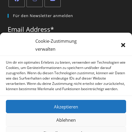
Opens
Opens
Opens
Für den Newsletter anmelden
in
in
in
a
a
a
Email Address
*
new
new
new
tab
tab
tab
Cookie-Zustimmung
verwalten
Vorname
*
Um dir ein optimales Erlebnis zu bieten, verwenden wir Technologien wie
Cookies, um Geräteinformationen zu speichern und/oder darauf
zuzugreifen. Wenn du diesen Technologien zustimmst, können wir Daten
wie das Surfverhalten oder eindeutige IDs auf dieser Website
verarbeiten. Wenn du deine Zustimmung nicht erteilst oder zurückziehst,
können bestimmte Merkmale und Funktionen beeinträchtigt werden.
* = required field
Akzeptieren
Ablehnen