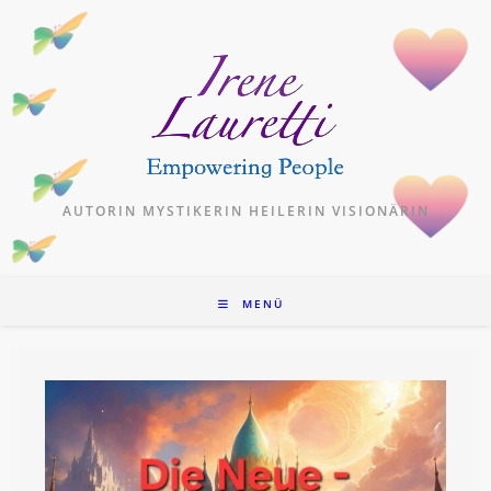
Zum
Inhalt
springen
AUTORIN MYSTIKERIN HEILERIN VISIONÄRIN
MENÜ