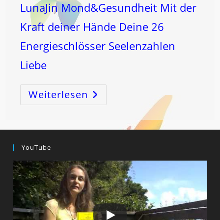
LunaJin Mond&Gesundheit Mit der
Kraft deiner Hände Deine 26
Energieschlösser Seelenzahlen
Liebe
Weiterlesen
FISCHE-
LEBERenergie
–
GRÜNER
Zacken
Zweite
Sehne!
YouTube