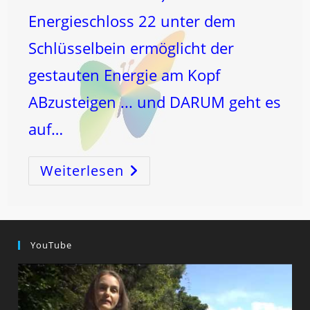
Energieschloss 22 unter dem
Schlüsselbein ermöglicht der
gestauten Energie am Kopf
ABzusteigen ... und DARUM geht es
auf…
Weiterlesen
Energieschloss
22
–
SCHLAGANFALL
Vorbeuge-
Energieschloss
Und
ANGST
YouTube
Harmonisierer
Und
Noch
Viel
Mehr
…