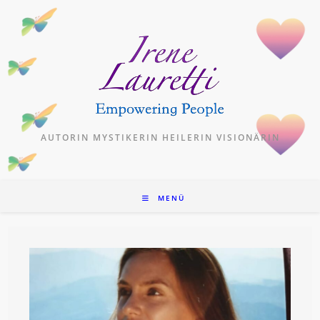
Zum
Inhalt
springen
AUTORIN MYSTIKERIN HEILERIN VISIONÄRIN
MENÜ