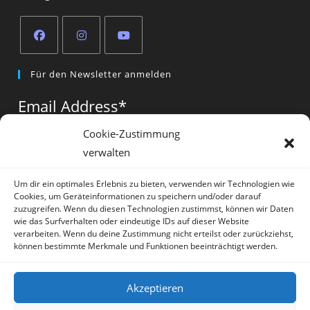
Opens
Opens
Opens
Für den Newsletter anmelden
in
in
in
a
a
a
Email Address
*
new
new
new
tab
tab
tab
Cookie-Zustimmung
verwalten
Vorname
*
Um dir ein optimales Erlebnis zu bieten, verwenden wir Technologien wie
Cookies, um Geräteinformationen zu speichern und/oder darauf
zuzugreifen. Wenn du diesen Technologien zustimmst, können wir Daten
wie das Surfverhalten oder eindeutige IDs auf dieser Website
verarbeiten. Wenn du deine Zustimmung nicht erteilst oder zurückziehst,
können bestimmte Merkmale und Funktionen beeinträchtigt werden.
* = required field
Akzeptieren