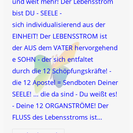
und weit mehr! Der Lebensstrom
bist DU - SEELE -
sich individualisierend aus der
EINHEIT! Der LEBENSSTROM ist
der AUS dem VATER hervorgehend
e SOHN - der sich entfaltet
durch die 12 Schöpfungskräfte! -
die 12 Apostel = Sendboten Deiner
SEELE! ... die da sind - Du weißt es!
- Deine 12 ORGANSTRÖME! Der
FLUSS des Lebensstroms ist…