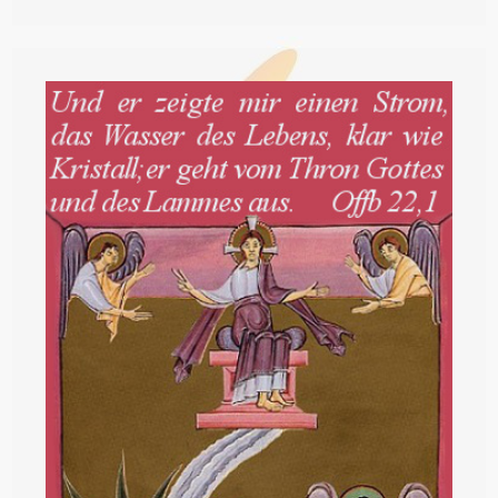
„Recht“
Haben,
Sich
Ohne
Medizinische
Gründe
Sterilisieren
Zu
Lassen?