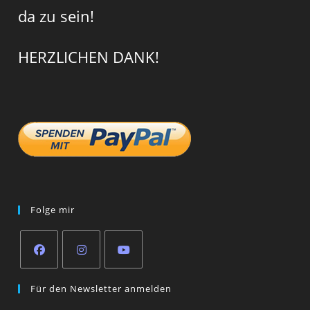
da zu sein!
HERZLICHEN DANK!
Folge mir
Opens
Opens
Opens
Für den Newsletter anmelden
in
in
in