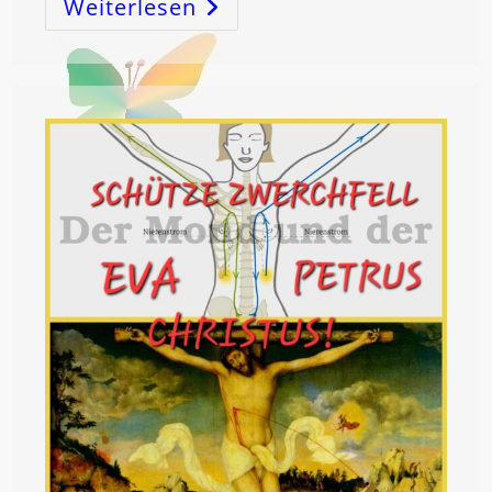
Weiterlesen
Der
LEBENSSTROM
Ist
Der
Haupt-
Energiestrom
Des
Menschen
…