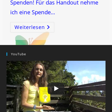
Spenden! Für das Handout nehme
ich eine Spende…
Weiterlesen
SCHÜTZE
–
EVE
–
PETRUS
Der
GESAMTE
KOSMOS
YouTube
In
DEINEN
HÄNDEN!