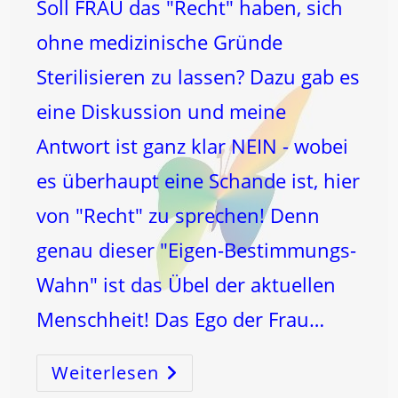
Soll FRAU das "Recht" haben, sich
ohne medizinische Gründe
Sterilisieren zu lassen? Dazu gab es
eine Diskussion und meine
Antwort ist ganz klar NEIN - wobei
es überhaupt eine Schande ist, hier
von "Recht" zu sprechen! Denn
genau dieser "Eigen-Bestimmungs-
Wahn" ist das Übel der aktuellen
Menschheit! Das Ego der Frau…
Weiterlesen
Soll
FRAU
Das