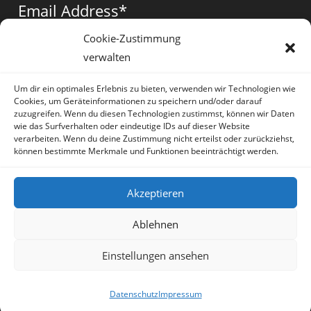
a
a
a
Email Address
*
new
new
new
tab
tab
tab
Cookie-Zustimmung
verwalten
Vorname
*
Um dir ein optimales Erlebnis zu bieten, verwenden wir Technologien wie
Cookies, um Geräteinformationen zu speichern und/oder darauf
zuzugreifen. Wenn du diesen Technologien zustimmst, können wir Daten
wie das Surfverhalten oder eindeutige IDs auf dieser Website
verarbeiten. Wenn du deine Zustimmung nicht erteilst oder zurückziehst,
können bestimmte Merkmale und Funktionen beeinträchtigt werden.
* = required field
Akzeptieren
Ablehnen
Einstellungen ansehen
Artikel
Datenschutz
Impressum
Sprache:
Deutsch
Datenschutz
Impressum
Copyright Irene Lauretti - OceanWP Theme by OceanWP