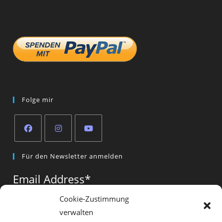
Folge mir
Opens
Opens
Opens
Für den Newsletter anmelden
in
in
in
a
a
a
Email Address
*
new
new
new
tab
tab
tab
Cookie-Zustimmung
verwalten