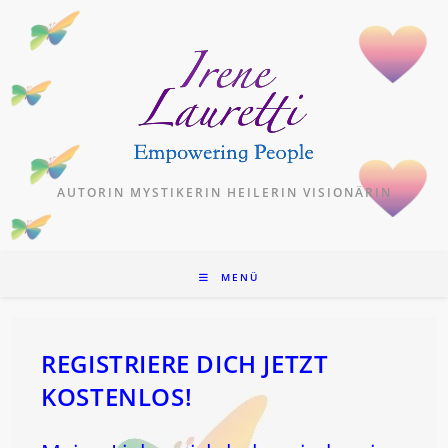
Zum
Inhalt
springen
AUTORIN MYSTIKERIN HEILERIN VISIONÄRIN
MENÜ
REGISTRIERE DICH JETZT
KOSTENLOS!