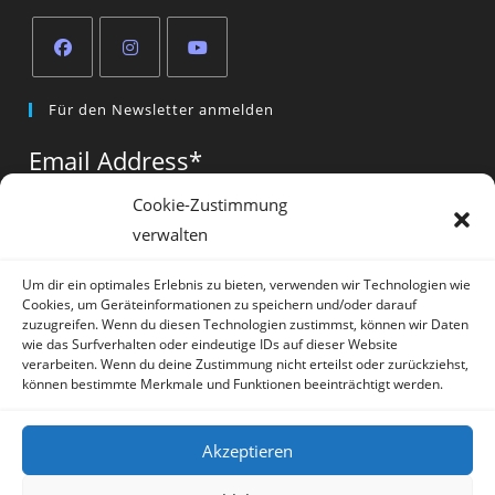
Opens
Opens
Opens
Für den Newsletter anmelden
in
in
in
a
a
a
Email Address
*
new
new
new
tab
tab
tab
Cookie-Zustimmung
verwalten
Vorname
*
Um dir ein optimales Erlebnis zu bieten, verwenden wir Technologien wie
Cookies, um Geräteinformationen zu speichern und/oder darauf
zuzugreifen. Wenn du diesen Technologien zustimmst, können wir Daten
wie das Surfverhalten oder eindeutige IDs auf dieser Website
verarbeiten. Wenn du deine Zustimmung nicht erteilst oder zurückziehst,
können bestimmte Merkmale und Funktionen beeinträchtigt werden.
* = required field
Akzeptieren