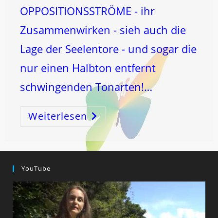
OPPOSITIONSSTRÖME - ihr
Zusammenwirken - sieh auch die
Lage der Seelentore - und sogar die
nur einen Halbton entfernt
schwingenden Tonarten!…
Weiterlesen
ZUSAMMEN
WIRKEN!
YouTube