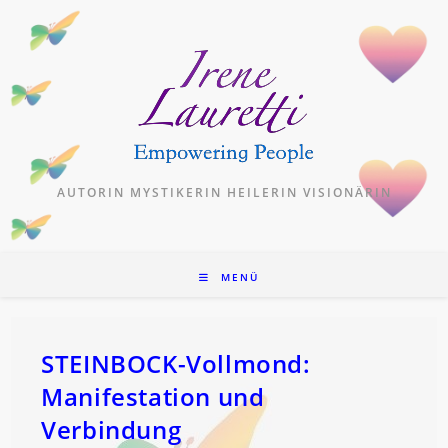
Zum
Inhalt
springen
AUTORIN MYSTIKERIN HEILERIN VISIONÄRIN
MENÜ
STEINBOCK-Vollmond:
Manifestation und
Verbindung