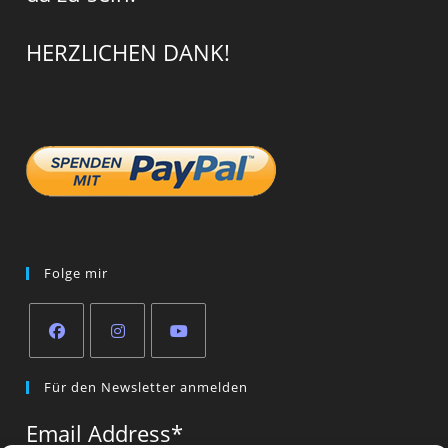
HERZLICHEN DANK!
Folge mir
Opens
Opens
Opens
Für den Newsletter anmelden
in
in
in
a
a
a
Email Address
*
new
new
new