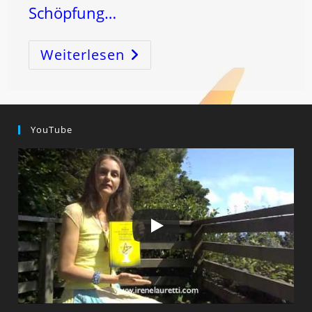
Schöpfung…
Weiterlesen
STEINBOCK-
Vollmond:
Manifestation
Und
Verbindung
YouTube