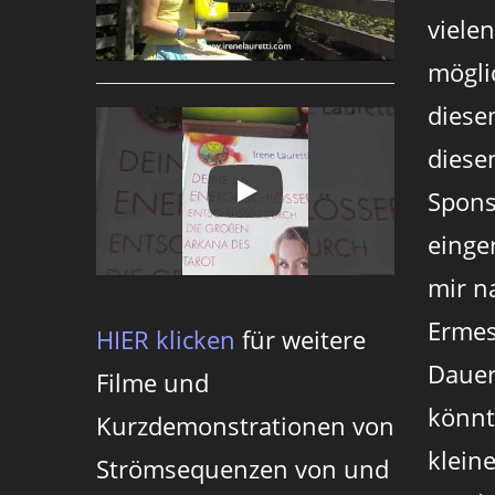
viele
mögli
diese
diesen
Spons
einger
mir n
Ermes
HIER klicken
für weitere
Dauer
Filme und
könnt
Kurzdemonstrationen von
klein
Strömsequenzen von und