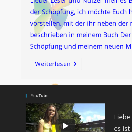
Lieber Leser und Nutzer meines
der Schöpfung, ich möchte Euch hi
vorstellen, mit der ihr neben de
beschrieben in meinem Buch Der
Schöpfung und meinem neuen M
Weiterlesen
Super-
Effektive
ENERGIE-
MASSAGE-
STIMULATION
Für
Zwischendurch!
YouTube
Liebe
es ist