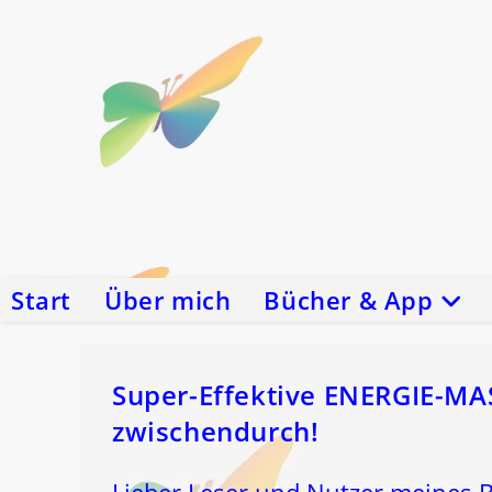
Zum
Inhalt
springen
Start
Über mich
Bücher & App
Super-Effektive ENERGIE-M
zwischendurch!