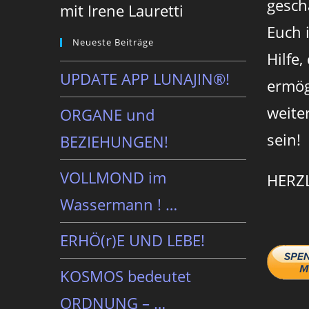
gesch
mit Irene Lauretti
Euch 
Neueste Beiträge
Hilfe,
UPDATE APP LUNAJIN®!
ermög
weite
ORGANE und
sein!
BEZIEHUNGEN!
VOLLMOND im
HERZ
Wassermann ! …
ERHÖ(r)E UND LEBE!
KOSMOS bedeutet
ORDNUNG – …