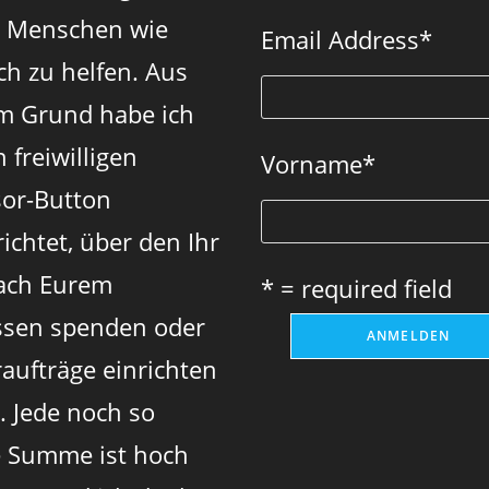
n Menschen wie
a
a
a
Email Address
*
new
new
new
ch zu helfen. Aus
tab
tab
tab
m Grund habe ich
 freiwilligen
Vorname
*
or-Button
ichtet, über den Ihr
ach Eurem
* = required field
sen spenden oder
aufträge einrichten
. Jede noch so
e Summe ist hoch