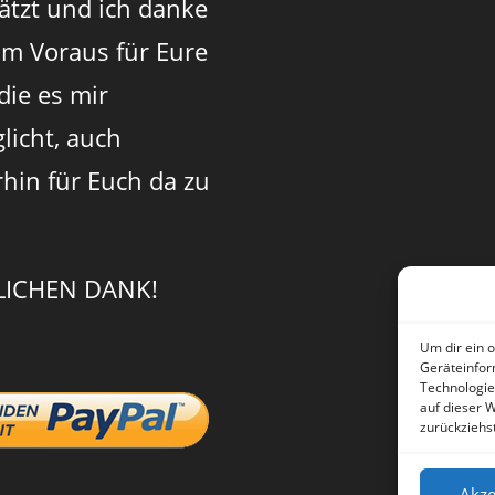
ätzt und ich danke
im Voraus für Eure
 die es mir
licht, auch
rhin für Euch da zu
LICHEN DANK!
Um dir ein 
Geräteinfor
Technologie
auf dieser 
zurückziehs
Akze