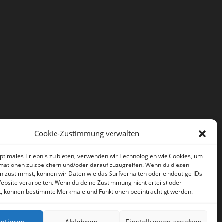
Cookie-Zustimmung verwalten
optimales Erlebnis zu bieten, verwenden wir Technologien wie Cookies, um
mationen zu speichern und/oder darauf zuzugreifen. Wenn du diesen
n zustimmst, können wir Daten wie das Surfverhalten oder eindeutige IDs
Website verarbeiten. Wenn du deine Zustimmung nicht erteilst oder
t, können bestimmte Merkmale und Funktionen beeinträchtigt werden.
ptieren
Ablehnen
Einstellungen ansehen