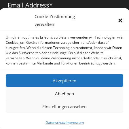
a
a
a
Email Address
*
new
new
new
tab
tab
tab
Cookie-Zustimmung
verwalten
Vorname
*
Um dir ein optimales Erlebnis zu bieten, verwenden wir Technologien wie
Cookies, um Geräteinformationen zu speichern und/oder darauf
zuzugreifen. Wenn du diesen Technologien zustimmst, können wir Daten
wie das Surfverhalten oder eindeutige IDs auf dieser Website
verarbeiten. Wenn du deine Zustimmung nicht erteilst oder zurückziehst,
können bestimmte Merkmale und Funktionen beeinträchtigt werden.
* = required field
Akzeptieren
Ablehnen
Einstellungen ansehen
Artikel
Datenschutz
Impressum
Sprache:
Deutsch
Datenschutz
Impressum
Copyright Irene Lauretti - OceanWP Theme by OceanWP