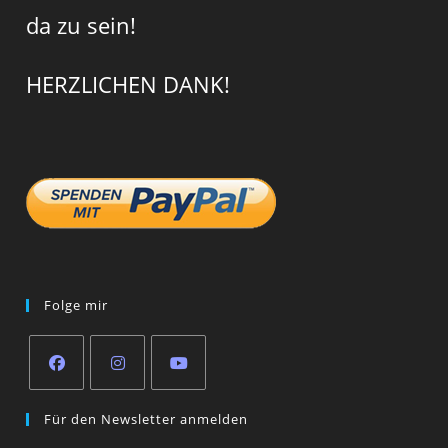
da zu sein!
HERZLICHEN DANK!
Folge mir
Opens
Opens
Opens
Für den Newsletter anmelden
in
in
in