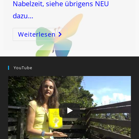
Nabelzeit, siehe übrigens NEU
dazu…
Weiterlesen
GEHIRNTUMOR
BEI
KIND
IM
ALTER
VON
10
MONATEN
YouTube