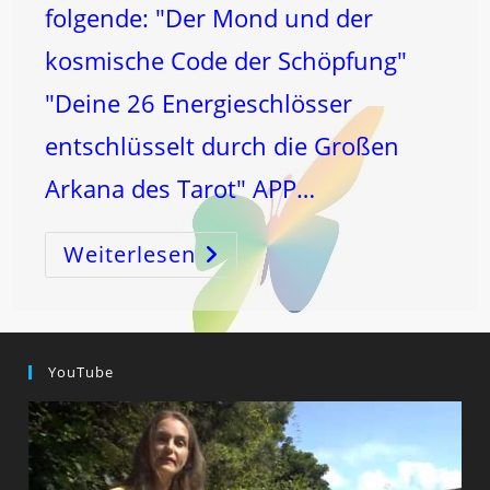
folgende: "Der Mond und der
kosmische Code der Schöpfung"
"Deine 26 Energieschlösser
entschlüsselt durch die Großen
Arkana des Tarot" APP…
Weiterlesen
BLOCKADEN
Und
SCHMERZEN
ErLÖSEN!
YouTube