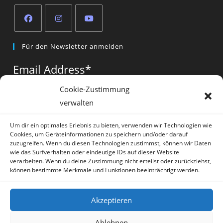
Opens
Opens
Opens
Für den Newsletter anmelden
in
in
in
a
a
a
Email Address
*
new
new
new
tab
tab
tab
Cookie-Zustimmung
verwalten
Vorname
*
Um dir ein optimales Erlebnis zu bieten, verwenden wir Technologien wie
Cookies, um Geräteinformationen zu speichern und/oder darauf
zuzugreifen. Wenn du diesen Technologien zustimmst, können wir Daten
wie das Surfverhalten oder eindeutige IDs auf dieser Website
verarbeiten. Wenn du deine Zustimmung nicht erteilst oder zurückziehst,
können bestimmte Merkmale und Funktionen beeinträchtigt werden.
* = required field
Akzeptieren
Ablehnen