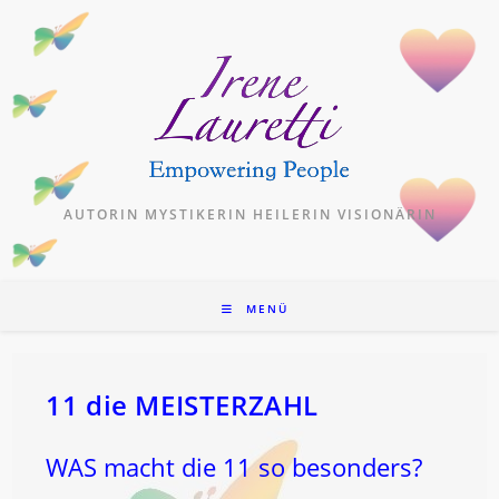
Zum
Inhalt
springen
AUTORIN MYSTIKERIN HEILERIN VISIONÄRIN
MENÜ
11 die MEISTERZAHL
WAS macht die 11 so besonders?