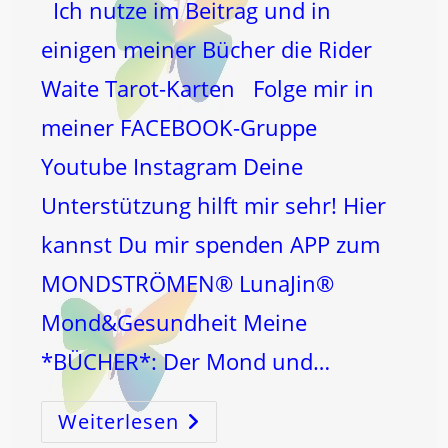
Ich nutze im Beitrag und in
einigen meiner Bücher die Rider
Waite Tarot-Karten Folge mir in
meiner FACEBOOK-Gruppe
Youtube Instagram Deine
Unterstützung hilft mir sehr! Hier
kannst Du mir spenden APP zum
MONDSTRÖMEN® LunaJin®
Mond&Gesundheit Meine
*BÜCHER*: Der Mond und…
Weiterlesen
11
Die
MEISTERZAHL