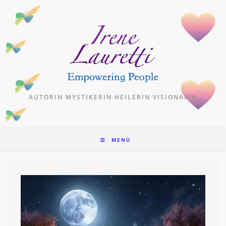
Zum
Inhalt
springen
AUTORIN MYSTIKERIN HEILERIN VISIONÄRIN
MENÜ