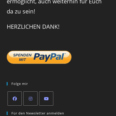
ermöglicht, auch weiterhin für Euch
da zu sein!
HERZLICHEN DANK!
Folge mir
Opens
Opens
Opens
Für den Newsletter anmelden
in
in
in