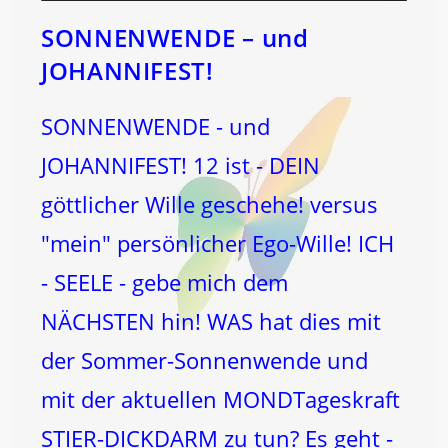
SONNENWENDE – und
JOHANNIFEST!
SONNENWENDE - und
JOHANNIFEST! 12 ist - DEIN
göttlicher Wille geschehe! versus
"mein" persönlicher Ego-Wille! ICH
- SEELE - gebe mich dem
NÄCHSTEN hin! WAS hat dies mit
der Sommer-Sonnenwende und
mit der aktuellen MONDTageskraft
STIER-DICKDARM zu tun? Es geht -