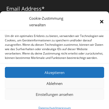
a
a
a
Email Address
*
new
new
new
tab
tab
tab
Cookie-Zustimmung
verwalten
Vorname
*
Um dir ein optimales Erlebnis zu bieten, verwenden wir Technologien wie
Cookies, um Geräteinformationen zu speichern und/oder darauf
zuzugreifen. Wenn du diesen Technologien zustimmst, können wir Daten
wie das Surfverhalten oder eindeutige IDs auf dieser Website
verarbeiten. Wenn du deine Zustimmung nicht erteilst oder zurückziehst,
können bestimmte Merkmale und Funktionen beeinträchtigt werden.
* = required field
Akzeptieren
Ablehnen
Einstellungen ansehen
Artikel
Datenschutz
Impressum
Sprache:
Deutsch
Datenschutz
Impressum