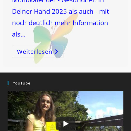
Deiner Hand 2025 als auch - mit
noch deutlich mehr Information
als…
Weiterlesen
MILZ-
KREBSenergie
–
Die
WELT-
Mangel-
Energie
Versus
YouTube
GENÄHRTsein-
Energie!