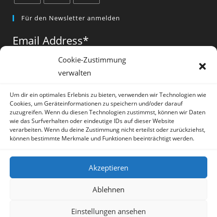
Opens
Opens
Opens
Für den Newsletter anmelden
in
in
in
a
a
a
Email Address
*
new
new
new
tab
tab
tab
Cookie-Zustimmung
verwalten
Vorname
*
Um dir ein optimales Erlebnis zu bieten, verwenden wir Technologien wie
Cookies, um Geräteinformationen zu speichern und/oder darauf
zuzugreifen. Wenn du diesen Technologien zustimmst, können wir Daten
wie das Surfverhalten oder eindeutige IDs auf dieser Website
verarbeiten. Wenn du deine Zustimmung nicht erteilst oder zurückziehst,
können bestimmte Merkmale und Funktionen beeinträchtigt werden.
* = required field
Akzeptieren
Ablehnen
Einstellungen ansehen