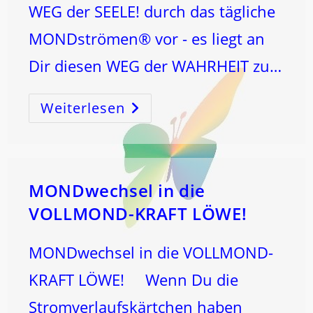
WEG der SEELE! durch das tägliche
MONDströmen® vor - es liegt an
Dir diesen WEG der WAHRHEIT zu…
Weiterlesen
OSTERN
Und
Der
Schöpfungscode!
MONDwechsel in die
VOLLMOND-KRAFT LÖWE!
MONDwechsel in die VOLLMOND-
KRAFT LÖWE! Wenn Du die
Stromverlaufskärtchen haben