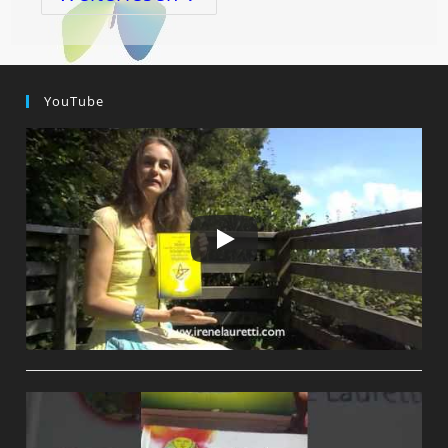
In
Die
VOLLMOND-
KRAFT
LÖWE!
YouTube