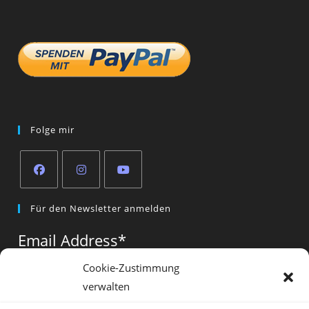
Folge mir
Opens
Opens
Opens
Für den Newsletter anmelden
in
in
in
a
a
a
Email Address
*
new
new
new
tab
tab
tab
Cookie-Zustimmung
verwalten