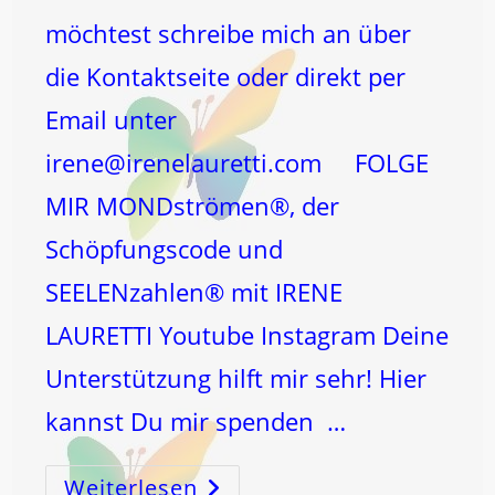
möchtest schreibe mich an über
die Kontaktseite oder direkt per
Email unter
irene@irenelauretti.com FOLGE
MIR MONDströmen®, der
Schöpfungscode und
SEELENzahlen® mit IRENE
LAURETTI Youtube Instagram Deine
Unterstützung hilft mir sehr! Hier
kannst Du mir spenden …
Weiterlesen
MONDwechsel