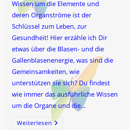
Wissen um die Elemente und
deren Organströme ist der
Schlüssel zum Leben, zur
Gesundheit! Hier erzähle ich Dir
etwas über die Blasen- und die
Gallenblasenenergie, was sind die
Gemeinsamkeiten, wie
unterstützen sie sich? Du findest
wie immer das ausführliche Wissen
um die Organe und die…
Weiterlesen
Die
Er
LÖSE