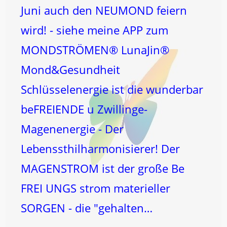
Juni auch den NEUMOND feiern
wird! - siehe meine APP zum
MONDSTRÖMEN® LunaJin®
Mond&Gesundheit
Schlüsselenergie ist die wunderbar
beFREIENDE u Zwillinge-
Magenenergie - Der
Lebenssthilharmonisierer! Der
MAGENSTROM ist der große Be
FREI UNGS strom materieller
SORGEN - die "gehalten…