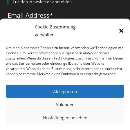
Für den Newsletter anmelden
in
in
in
a
a
a
Email Address
*
new
new
new
tab
tab
tab
Cookie-Zustimmung
verwalten
Vorname
*
Um dir ein optimales Erlebnis zu bieten, verwenden wir Technologien wie
Cookies, um Geräteinformationen zu speichern und/oder darauf
zuzugreifen. Wenn du diesen Technologien zustimmst, können wir Daten
wie das Surfverhalten oder eindeutige IDs auf dieser Website
verarbeiten. Wenn du deine Zustimmung nicht erteilst oder zurückziehst,
können bestimmte Merkmale und Funktionen beeinträchtigt werden.
* = required field
Akzeptieren
Ablehnen
Einstellungen ansehen
Artikel
Datenschutz
Impressum
Sprache:
Deutsch