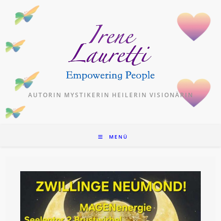
Zum
Inhalt
springen
AUTORIN MYSTIKERIN HEILERIN VISIONÄRIN
MENÜ