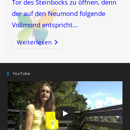
Tor des Steinbocks zu öffnen, denn
der auf den Neumond folgende
Vollmond entspricht…
Weiterlesen
Die
Milz
–
Schlüssel
Zum
Tor
Des
Krebses
YouTube