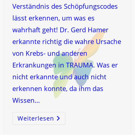
Verständnis des Schöpfungscodes
lässt erkennen, um was es
wahrhaft geht! Dr. Gerd Hamer
erkannte richtig die wahre Ursache
von Krebs- und anderen
Erkrankungen in TRAUMA. Was er
nicht erkannte und auch nicht
erkennen konnte, da ihm das
Wissen…
Weiterlesen
TRAUMA
Verstehen
Und
HEILEN
Durch