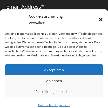
a
a
a
Email Address
*
new
new
new
tab
tab
tab
Cookie-Zustimmung
verwalten
Vorname
*
Um dir ein optimales Erlebnis zu bieten, verwenden wir Technologien wie
Cookies, um Geräteinformationen zu speichern und/oder darauf
zuzugreifen. Wenn du diesen Technologien zustimmst, können wir Daten
wie das Surfverhalten oder eindeutige IDs auf dieser Website
verarbeiten. Wenn du deine Zustimmung nicht erteilst oder zurückziehst,
können bestimmte Merkmale und Funktionen beeinträchtigt werden.
* = required field
Akzeptieren
Ablehnen
Einstellungen ansehen
Artikel
Datenschutz
Impressum
Sprache:
Deutsch
Datenschutz
Impressum
Copyright Irene Lauretti - OceanWP Theme by OceanWP