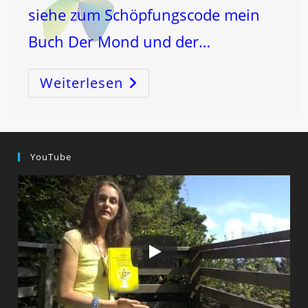
siehe zum Schöpfungscode mein
Buch Der Mond und der…
Weiterlesen
Von
Der
1
Zur
3!
…
Durch
Die
YouTube
2!