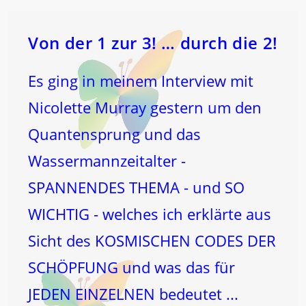
Die
ORGANE!
Von der 1 zur 3! … durch die 2!
Es ging in meinem Interview mit
Nicolette Murray gestern um den
Quantensprung und das
Wassermannzeitalter -
SPANNENDES THEMA - und SO
WICHTIG - welches ich erklärte aus
Sicht des KOSMISCHEN CODES DER
SCHÖPFUNG und was das für
JEDEN EINZELNEN bedeutet ...