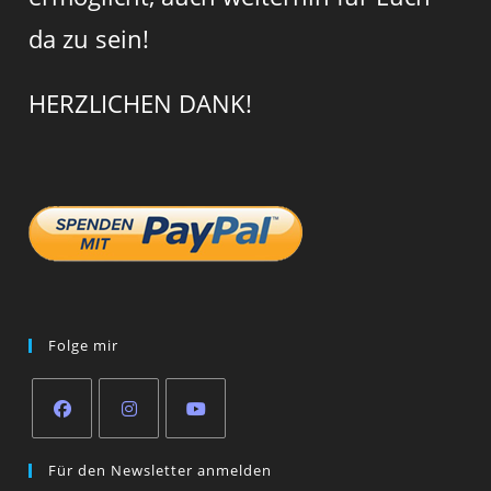
da zu sein!
HERZLICHEN DANK!
Folge mir
Opens
Opens
Opens
Für den Newsletter anmelden
in
in
in