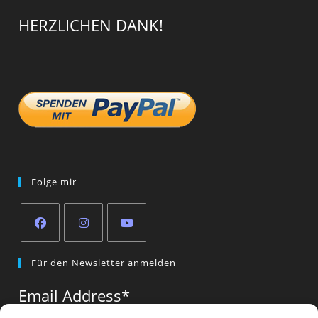
HERZLICHEN DANK!
Folge mir
Opens
Opens
Opens
Für den Newsletter anmelden
in
in
in
a
a
a
Email Address
*
new
new
new