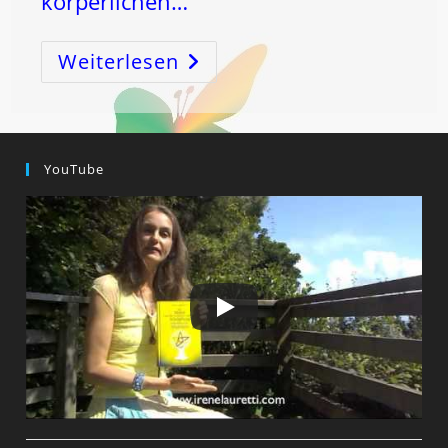
körperlichen…
Weiterlesen
UNHEILBAR
?
WECHSELJAHRE
?
ALTERN
?
ERGRAUEN
DER
YouTube
HAARE
?
NACHLASSEN
DER
LEBENSKRAFT
?