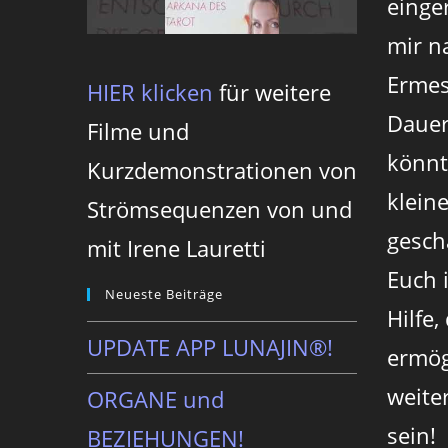
einger
mir n
Ermes
HIER klicken
für weitere
Dauer
Filme und
könnt
Kurzdemonstrationen von
klein
Strömsequenzen von und
gesch
mit Irene Lauretti
Euch 
Neueste Beiträge
Hilfe,
UPDATE APP LUNAJIN®!
ermög
weite
ORGANE und
sein!
BEZIEHUNGEN!