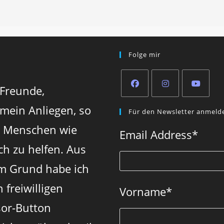
Folge mir
 Freunde,
Opens
Opens
Opens
 mein Anliegen, so
Für den Newsletter anmeld
in
in
in
n Menschen wie
a
a
a
Email Address
*
new
new
new
ch zu helfen. Aus
tab
tab
tab
m Grund habe ich
 freiwilligen
Vorname
*
or-Button