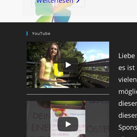
Weiterlesen
DES
HIMMELS
BEI
DER
MORGENDLICHEN
LICHTMEDITATION
–
YouTube
DER
SCHÖPFUNGSCODE!
Liebe
es ist
viele
mögli
diese
diesen
Spons