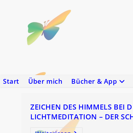
Zum
Inhalt
springen
Start
Über mich
Bücher & App
ZEICHEN DES HIMMELS BEI
LICHTMEDITATION – DER S
ZEICHEN