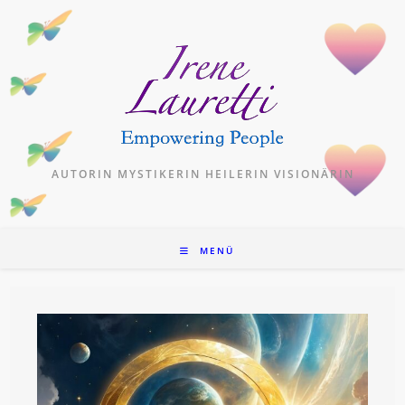
Zum
Inhalt
springen
AUTORIN MYSTIKERIN HEILERIN VISIONÄRIN
MENÜ