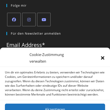
Folge mir
Opens
Opens
Opens
Für den Newsletter anmelden
in
in
in
a
a
a
Email Address
*
new
new
new
tab
tab
tab
Cookie-Zustimmung
verwalten
Vorname
*
Um dir ein optimales Erlebnis zu bieten, verwenden wir Technologien wie
Cookies, um Geräteinformationen zu speichern und/oder darauf
zuzugreifen. Wenn du diesen Technologien zustimmst, können wir Daten
wie das Surfverhalten oder eindeutige IDs auf dieser Website
verarbeiten. Wenn du deine Zustimmung nicht erteilst oder zurückziehst,
können bestimmte Merkmale und Funktionen beeinträchtigt werden.
* = required field
Akzeptieren