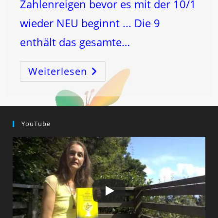
Zahlenreigen bevor es mit der 10/1
wieder NEU beginnt ... Die 9
enthält das gesamte…
Weiterlesen
Der
WEG
Von
Der
6
…
Zur
9
YouTube