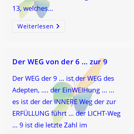
13, welches…
Weiterlesen
13!
Die
DREIZEHN!
Der WEG von der 6 … zur 9
Der WEG der 9 ... ist der WEG des
Adepten, .... der EinWEIHung ... ...
es ist der der INNERE Weg der zur
ERFÜLLUNG führt ... der LICHT-Weg
... 9 ist die letzte Zahl im