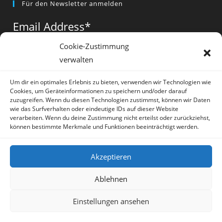
Für den Newsletter anmelden
in
in
in
a
a
a
Email Address
*
new
new
new
tab
tab
tab
Cookie-Zustimmung
verwalten
Vorname
*
Um dir ein optimales Erlebnis zu bieten, verwenden wir Technologien wie
Cookies, um Geräteinformationen zu speichern und/oder darauf
zuzugreifen. Wenn du diesen Technologien zustimmst, können wir Daten
wie das Surfverhalten oder eindeutige IDs auf dieser Website
verarbeiten. Wenn du deine Zustimmung nicht erteilst oder zurückziehst,
können bestimmte Merkmale und Funktionen beeinträchtigt werden.
* = required field
Akzeptieren
Ablehnen
Einstellungen ansehen
Artikel
Datenschutz
Impressum
Sprache:
Deutsch