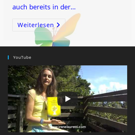
auch bereits in der…
Weiterlesen
Der
ZWEITE
JUNGFRAU-
NEUMOND
Und
ROSCH
Ha-
Schana!
YouTube
–
Und
Meine
Persönliche
Geschichte
Des
Schöpfungscodes!