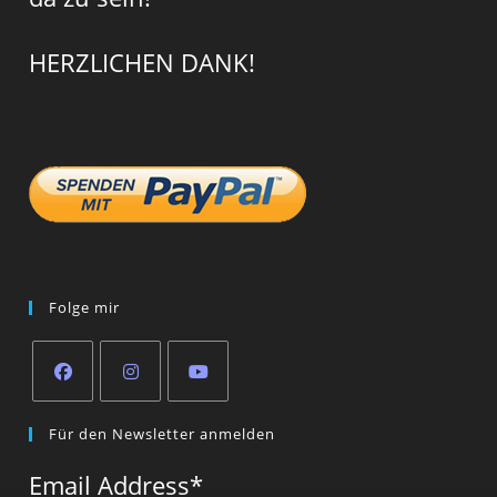
HERZLICHEN DANK!
Folge mir
Opens
Opens
Opens
Für den Newsletter anmelden
in
in
in
a
a
a
Email Address
*