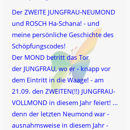
Der ZWEITE JUNGFRAU-NEUMOND
und ROSCH Ha-Schana! - und
meine persönliche Geschichte des
Schöpfungscodes!
Der MOND betritt das Tor
der JUNGFRAU, wo er - knapp vor
dem Eintritt in die Waage! - am
21.09. den ZWEITEN(!!) JUNGFRAU-
VOLLMOND in diesem Jahr feiert! ...
denn der letzten Neumond war -
ausnahmsweise in diesem Jahr -