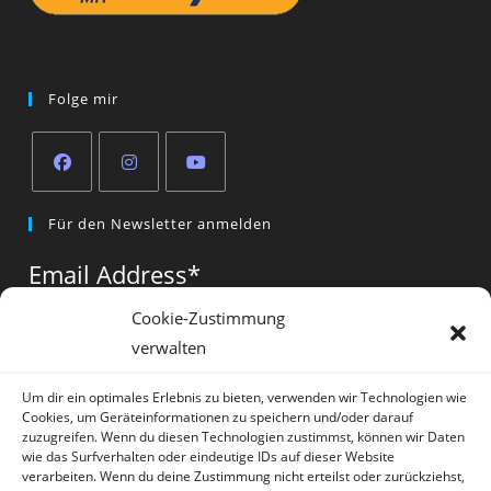
Folge mir
Opens
Opens
Opens
Für den Newsletter anmelden
in
in
in
a
a
a
Email Address
*
new
new
new
tab
tab
tab
Cookie-Zustimmung
verwalten
Vorname
*
Um dir ein optimales Erlebnis zu bieten, verwenden wir Technologien wie
Cookies, um Geräteinformationen zu speichern und/oder darauf
zuzugreifen. Wenn du diesen Technologien zustimmst, können wir Daten
wie das Surfverhalten oder eindeutige IDs auf dieser Website
verarbeiten. Wenn du deine Zustimmung nicht erteilst oder zurückziehst,