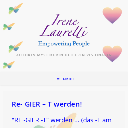
Zum
Inhalt
springen
AUTORIN MYSTIKERIN HEILERIN VISIONÄRIN
MENÜ
Re- GIER – T werden!
"RE -GIER -T" werden ... (das -T am