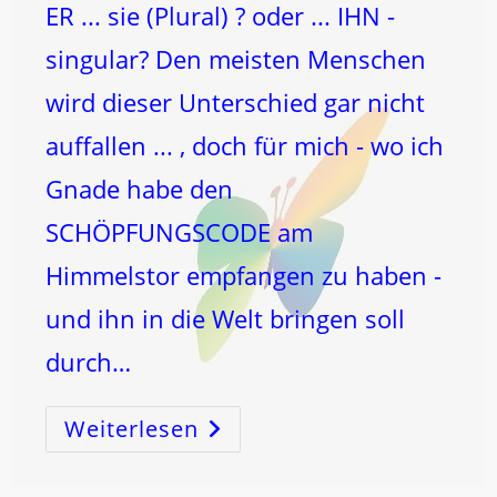
ER ... sie (Plural) ? oder ... IHN -
singular? Den meisten Menschen
wird dieser Unterschied gar nicht
auffallen ... , doch für mich - wo ich
Gnade habe den
SCHÖPFUNGSCODE am
Himmelstor empfangen zu haben -
und ihn in die Welt bringen soll
durch…
Weiterlesen
„ALS
MANN
UND
FRAU
ERSCHUF