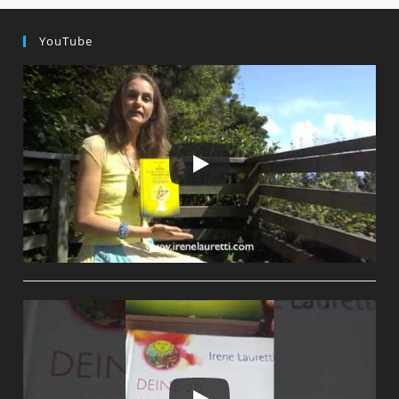
ER
…
Sie
YouTube
?
Oder
…
IHN?