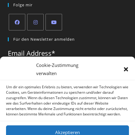
Folge mir
Opens
Opens
Opens
Für den Newsletter anmelden
in
in
in
a
a
a
Email Address
*
new
new
new
tab
tab
tab
Cookie-Zustimmung
verwalten
Vorname
*
Um dir ein optimales Erlebnis zu bieten, verwenden wir Technologien wie
Cookies, um Geräteinformationen zu speichern und/oder darauf
zuzugreifen. Wenn du diesen Technologien zustimmst, können wir Daten
wie das Surfverhalten oder eindeutige IDs auf dieser Website
verarbeiten. Wenn du deine Zustimmung nicht erteilst oder zurückziehst,
können bestimmte Merkmale und Funktionen beeinträchtigt werden.
* = required field
Akzeptieren