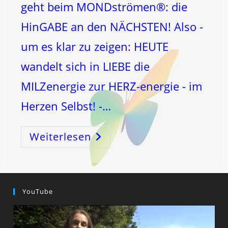
geht beim MONDströmen®: die
HinGABE an den NÄCHSTEN! Also -
um es klar zu zeigen: HEUTE
wandelt sich in LIEBE die
MILZenergie zur HERZ-energie - im
Herzen Selbst! -…
Weiterlesen
Wahre
HEILung
Ist
Das
GEGENTEIL
Von
Dem,
Was
YouTube
Menschen
„wollen“
…