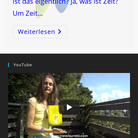
ist das eigentlich? Ja, was ist Zeit?
Um Zeit…
Weiterlesen
ZEIT
–
Fessel
Oder
SCHLÜSSEL
Zur
FREIHEIT?
YouTube