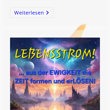
Weiterlesen
ErLÖSE
Die
Zeit!