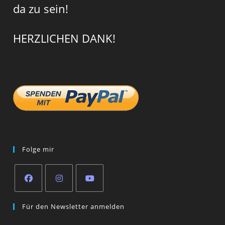
da zu sein!
HERZLICHEN DANK!
Folge mir
Opens
Opens
Opens
Für den Newsletter anmelden
in
in
in
a
a
a