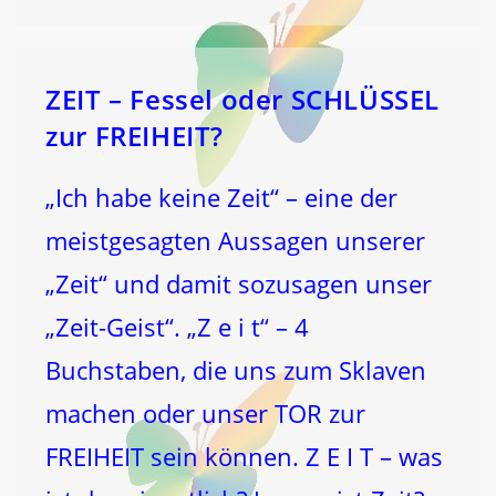
ZEIT – Fessel oder SCHLÜSSEL
zur FREIHEIT?
„Ich habe keine Zeit“ – eine der
meistgesagten Aussagen unserer
„Zeit“ und damit sozusagen unser
„Zeit-Geist“. „Z e i t“ – 4
Buchstaben, die uns zum Sklaven
machen oder unser TOR zur
FREIHEIT sein können. Z E I T – was