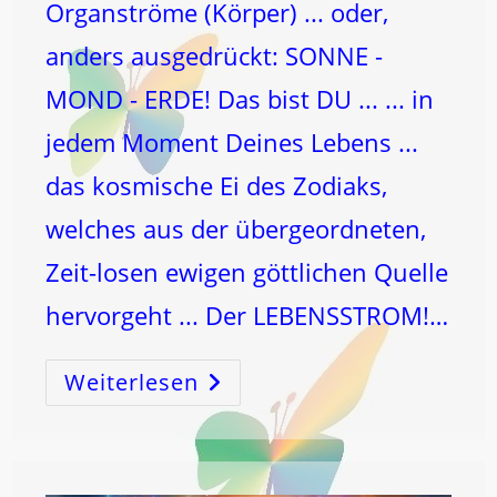
Organströme (Körper) ... oder,
anders ausgedrückt: SONNE -
MOND - ERDE! Das bist DU ... ... in
jedem Moment Deines Lebens ...
das kosmische Ei des Zodiaks,
welches aus der übergeordneten,
Zeit-losen ewigen göttlichen Quelle
hervorgeht ... Der LEBENSSTROM!…
Weiterlesen
LEBENSSTROM
–
DEINE
PERSÖNLICHE
QUELLE!