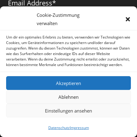
Email Address
*
new
new
new
tab
tab
tab
Cookie-Zustimmung
verwalten
Vorname
*
Um dir ein optimales Erlebnis zu bieten, verwenden wir Technologien wie
Cookies, um Geräteinformationen zu speichern und/oder darauf
zuzugreifen. Wenn du diesen Technologien zustimmst, können wir Daten
wie das Surfverhalten oder eindeutige IDs auf dieser Website
verarbeiten. Wenn du deine Zustimmung nicht erteilst oder zurückziehst,
können bestimmte Merkmale und Funktionen beeinträchtigt werden.
* = required field
Akzeptieren
Ablehnen
Einstellungen ansehen
Artikel
Datenschutz
Impressum
Sprache:
Deutsch
Datenschutz
Impressum
Copyright Irene Lauretti - OceanWP Theme by OceanWP