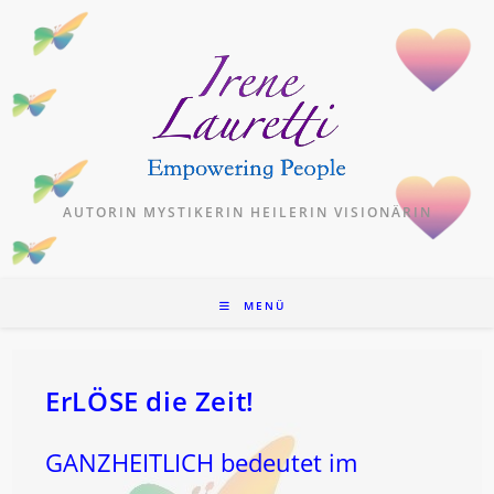
Zum
Inhalt
springen
AUTORIN MYSTIKERIN HEILERIN VISIONÄRIN
MENÜ
ErLÖSE die Zeit!
GANZHEITLICH bedeutet im