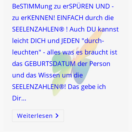
BeSTIMMung zu erSPÜREN UND -
zu erKENNEN! EINFACH durch die
SEELENZAHLEN® ! Auch DU kannst
leicht DICH und JEDEN "durch-
leuchten" - alles was es braucht ist
das GEBURTSDATUM der Person
und das Wissen um die
SEELENZAHLEN®! Das gebe ich
Dir…
Weiterlesen
SEELENZAHLEN®
BILL
GATES
Und
Andere!