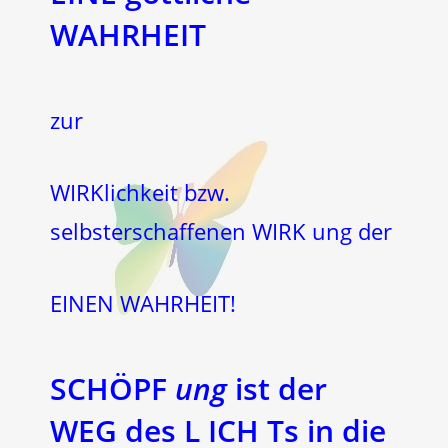
WAHRHEIT
zur
WIRKlichkeit bzw.
selbsterschaffenen WIRK ung der
EINEN WAHRHEIT!
SCHÖPF
ung
ist der
WEG
des L
ICH
Ts in die