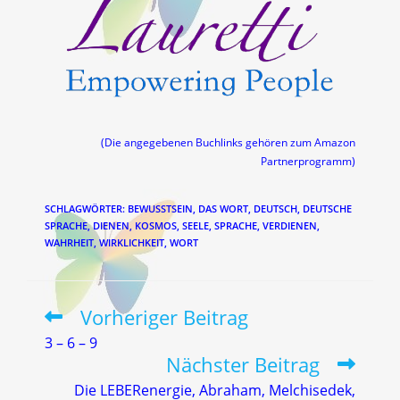
(Die angegebenen Buchlinks gehören zum Amazon
Partnerprogramm)
SCHLAGWÖRTER
:
BEWUSSTSEIN
,
DAS WORT
,
DEUTSCH
,
DEUTSCHE
SPRACHE
,
DIENEN
,
KOSMOS
,
SEELE
,
SPRACHE
,
VERDIENEN
,
WAHRHEIT
,
WIRKLICHKEIT
,
WORT
Vorheriger Beitrag
Weitere
Artikel
3 – 6 – 9
ansehen
Nächster Beitrag
Die LEBERenergie, Abraham, Melchisedek,