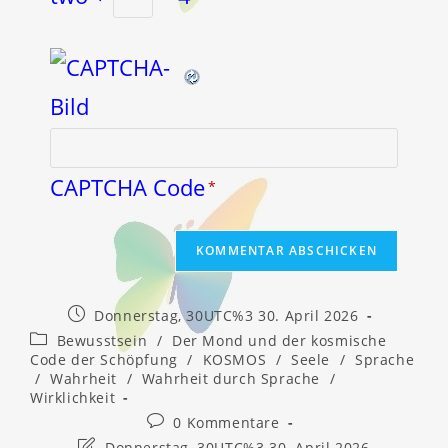
CAPTCHA Code
*
Beitrag
Donnerstag, 30UTC%3 30. April 2026
veröffentlicht:
Beitrags-
Bewusstsein
/
Der Mond und der kosmische
Kategorie:
Code der Schöpfung
/
KOSMOS
/
Seele
/
Sprache
/
Wahrheit
/
Wahrheit durch Sprache
/
Wirklichkeit
Beitrags-
0 Kommentare
Kommentare:
Beitrag
Donnerstag, 30UTC%3 30. April 2026