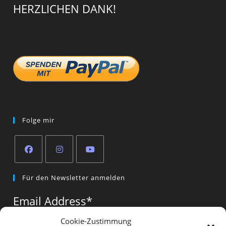
HERZLICHEN DANK!
Folge mir
Opens
Opens
Opens
Für den Newsletter anmelden
in
in
in
a
a
a
Email Address
*
new
new
new
tab
tab
tab
Cookie-Zustimmung