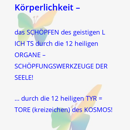
Körperlichkeit –
das SCHÖPFEN des geistigen L
ICH TS durch die 12 heiligen
ORGANE –
SCHÖPFUNGSWERKZEUGE DER
SEELE!
… durch die 12 heiligen TYR =
TORE (kreizeichen) des KOSMOS!