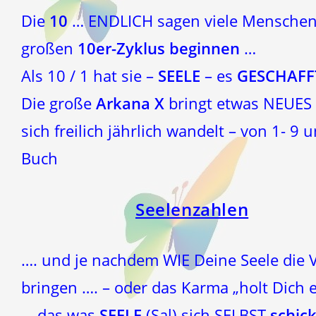
Die
10
… ENDLICH sagen viele Menschen, 
großen
10er-Zyklus beginnen
…
Als 10 / 1 hat sie –
SEELE
– es
GESCHAF
Die große
Arkana X
bringt etwas NEUES …
sich freilich jährlich wandelt – von 1- 
Buch
Seelenzahlen
…. und je nachdem WIE Deine Seele die 
bringen …. – oder das Karma „holt Dich e
… das was
SEELE
(Sal) sich SELBST
schick