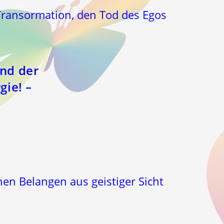
ransormation, den Tod des Egos
und der
ie! –
hen Belangen aus geistiger Sicht