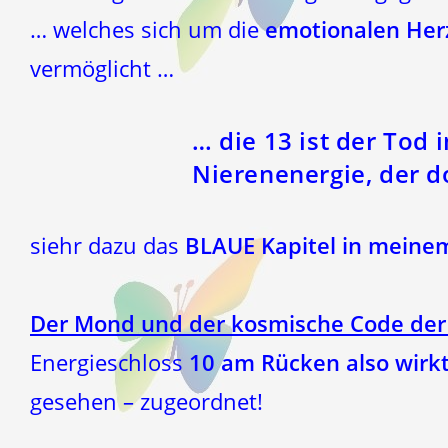
… welches sich um die
emotionalen Her
vermöglicht …
… die
13 ist der Tod 
Nierenenergie,
der d
siehr dazu das
BLAUE Kapitel in meine
Der Mond und der kosmische Code der
Energieschloss
10 am Rücken also wirkt
gesehen – zugeordnet!