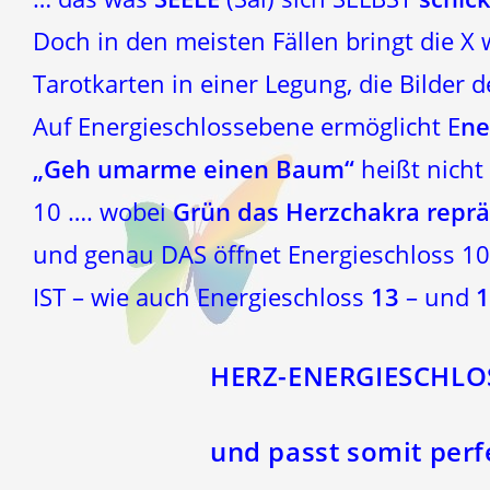
Doch in den meisten Fällen bringt die X
Tarotkarten in einer Legung, die Bilder 
Auf Energieschlossebene ermöglicht E
ne
„Geh umarme einen Baum“
heißt nich
10 …. wobei
Grün das Herzchakra reprä
und genau DAS öffnet Energieschloss 10 
IST – wie auch Energieschloss
13
– und
1
HERZ-ENERGIESCHLO
und passt somit perf