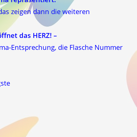
das zeigen dann die weiteren
ffnet das HERZ! –
oma-Entsprechung, die Flasche Nummer
gste