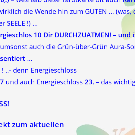
 wirklich die Wende hin zum GUTEN … (was, 
der
SEELE
!) …
rgieschlos 10 Dir DURCHZUATMEN! – und ö
t umsonst auch die Grün-über-Grün Aura-S
sentiert
…
! ..- denn Energieschloss
7
und auch Energieschloss
23
, – das wichti
SS!
ekt zum aktuellen