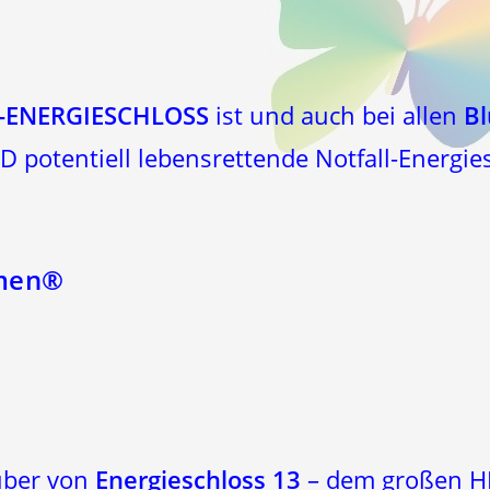
-ENERGIESCHLOSS
ist und auch bei allen
B
D potentiell lebensrettende Notfall-Energi
men®
über von
Energieschloss 13
– dem großen 