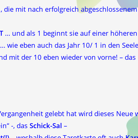
die mit nach erfolgreich abgeschlossenem 
FT
… und als 1 beginnt sie auf einer höhere
 wie eben auch das Jahr 10/ 1 in den Seelen
9 und mit der 10 eben wieder von vorne! – da
Vergangenheit gelebt hat wird dieses Neue 
in“ -, das
Schick-Sal
–
t(!)
– weshalb diese Tarotkarte oft auch
Kar