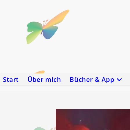
Zum
Inhalt
springen
Start
Über mich
Bücher & App