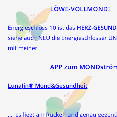
LÖWE-VOLLMOND!
Energieschloss 10 ist das
HERZ-GESUND
siehe auch NEU die Energieschlösser UN
mit meiner
APP zum MONDströ
LunaJin® Mond&Gesundheit
…. es liegt am Rücken und genau gegen