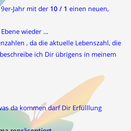
9er-Jahr mit der
10 / 1
einen neuen,
n Ebene wieder …
zahlen , da die aktuelle Lebenszahl, die
s beschreibe ich Dir übrigens in meinem
was da kommen darf Dir Erfülllung
ma repräsentiert.