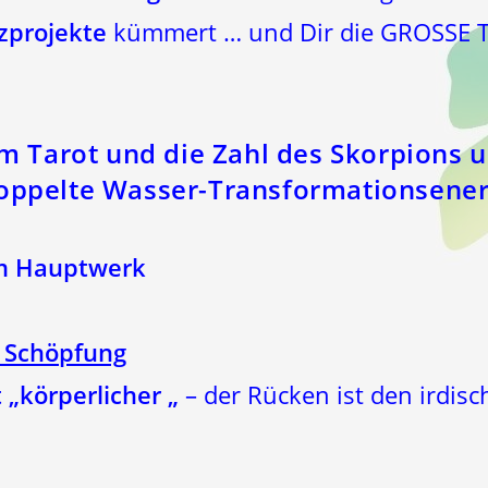
zprojekte
kümmert … und Dir die GROSSE T
im Tarot und die Zahl des Skorpions 
oppelte Wasser-Transformationsenerg
m Hauptwerk
 Schöpfung
 „körperlicher „
– der Rücken ist den irdisc