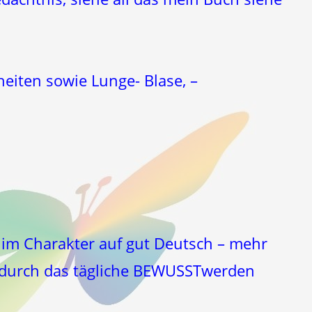
eiten sowie Lunge- Blase, –
 im Charakter auf gut Deutsch – mehr
 durch das tägliche BEWUSSTwerden