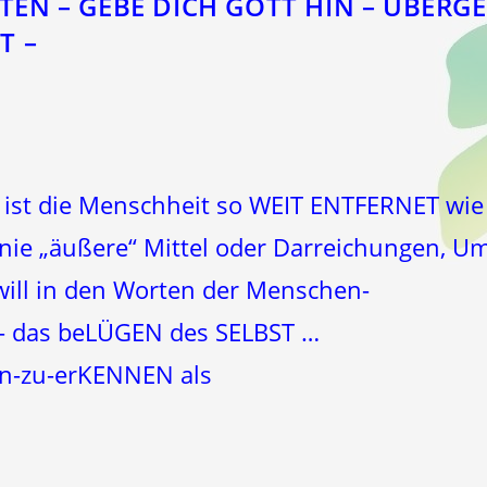
TEN – GEBE DICH GOTT HIN – ÜBERGE
T –
 ist die Menschheit so WEIT ENTFERNET wie 
Linie „äußere“ Mittel oder Darreichungen, U
ill in den Worten der Menschen-
– das beLÜGEN des SELBST …
an-zu-erKENNEN als