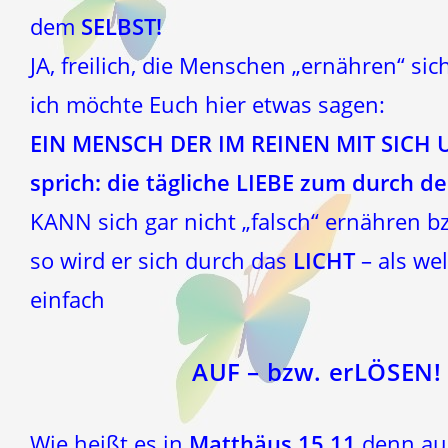
dem
SELBST!
JA, freilich, die Menschen „ernähren“ sich
ich möchte Euch hier etwas sagen:
EIN MENSCH DER IM REINEN MIT SICH 
sprich: die tägliche LIEBE zum durch
KANN sich gar nicht „falsch“ ernähren bz
so wird er sich durch das
LICHT
– als we
einfach
AUF – bzw. erLÖSEN!
Wie heißt es in
Matthäus 15,11
denn au