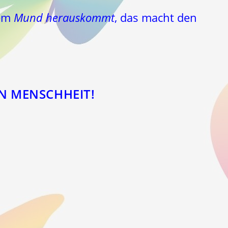
dem
Mund herauskommt
, das macht den
N MENSCHHEIT!