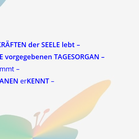
ÄFTEN der SEELE lebt –
EELE vorgegebenen TAGESORGAN –
nimmt –
ANEN
er
KENNT
–