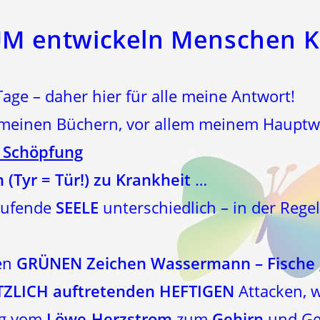
 entwickeln Menschen K
Tage – daher hier für alle meine Antwort!
n meinen Büchern, vor allem meinem Haupt
 Schöpfung
 (Tyr = Tür!) zu Krankheit
…
 rufende
SEELE
unterschiedlich – in der Rege
den
GRÜNEN Zeichen
Wassermann – Fische
ZLICH auftretenden HEFTIGEN
Attacken, w
ug vom
Löwe-Herzstrom
zum
Gehirn
und Ged