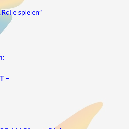
Rolle spielen“
n:
T –