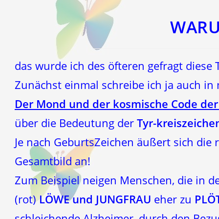
einem
einem
neuen
neuen
Fenster
Fenster
WARUM
das wurde ich des öfteren gefragt diese 
Zunächst einmal schreibe ich ja auch i
Der Mond und der kosmische Code der
über die Bedeutung der
Tyr-kreiszeichen
Je nach GeburtsZeichen äußert sich die
Gesamtbild an!
Zum Beispiel neigen Menschen, die in 
(rot)
LÖWE und JUNGFRAU
eher zu
PLÖT
schleichende Alzheimer, durch den Bez