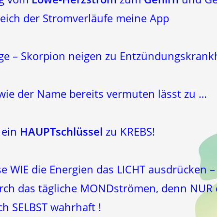
leich der Stromverläufe meine App
age – Skorpion neigen zu Entzündungskrankh
wie der Name bereits vermuten lässt zu …
S
ein
HAUPTschlüssel
zu KREBS!
se WIE die Energien das LICHT ausdrücken –
urch das tägliche MONDströmen, denn NUR
ch SELBST wahrhaft !