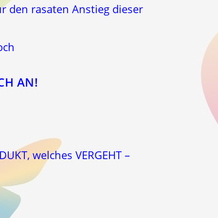
r den rasaten Anstieg dieser
och
CH AN!
ODUKT, welches VERGEHT –