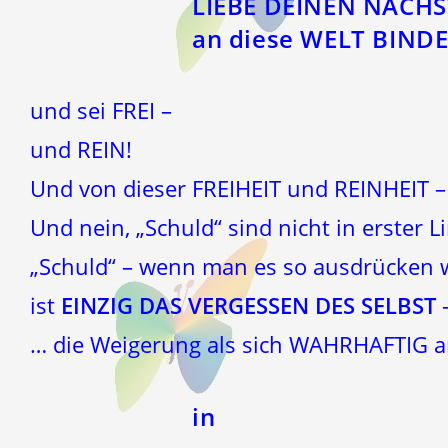
LIEBE DEINEN NÄCHS
an diese WELT BINDE
und sei FREI –
und REIN!
Und von dieser FREIHEIT und REINHEIT –
Und nein, „Schuld“ sind nicht in erster 
„Schuld“ – wenn man es so ausdrücken w
ist
EINZIG DAS VERGESSEN DES SELBST
… die Weigerung als sich WAHRHAFTIG 
in