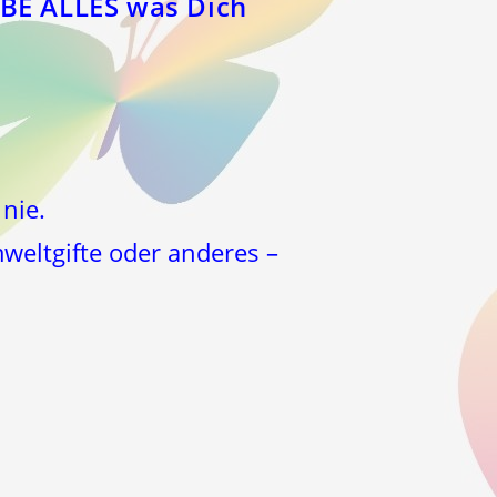
BE ALLES was Dich
nie.
mweltgifte oder anderes –