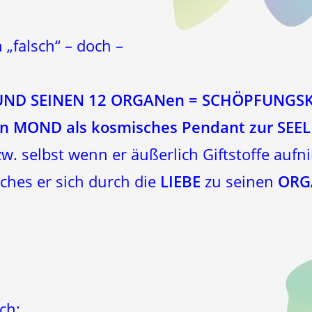
 „falsch“ – doch –
UND SEINEN 12 ORGANen = SCHÖPFUNGSKR
 den MOND als kosmisches Pendant zur S
w. selbst wenn er äußerlich Giftstoffe auf
lches er sich durch die
LIEBE
zu seinen
ORG
ch: