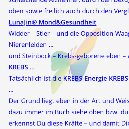
oben sowie freilich auch durch den Verg
LunaJin® Mond&Gesundheit
Widder – Stier – und die Opposition Wa
Nierenleiden …
und Steinbock – Krebs-geborene eben – 
KREBS
…
Tatsächlich ist die
KREBS-Energie
KREB
…
Der Grund liegt eben in der Art und Wei
dazu immer im Buch siehe oben bzw. d
erkennst Du diese Kräfte – und damit Di