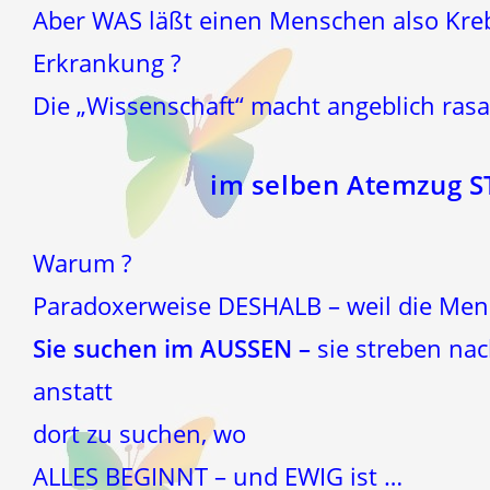
Aber WAS läßt einen Menschen also Krebs
Erkrankung ?
Die „Wissenschaft“ macht angeblich rasa
im selben Atemzug 
Warum ?
Paradoxerweise DESHALB – weil die Me
Sie suchen im AUSSEN –
sie streben na
anstatt
dort zu suchen, wo
ALLES BEGINNT – und EWIG ist …