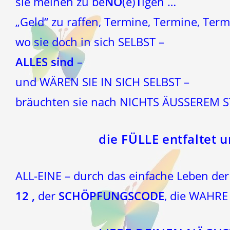
sie meinen zu be
NO
(e)
T
igen …
„Geld“ zu raffen, Termine, Termine, Term
wo sie doch in sich SELBST –
ALLES sind
–
und WÄREN SIE IN SICH SELBST –
bräuchten sie nach NICHTS ÄUSSEREM S
die FÜLLE entfaltet u
ALL-EINE – durch das einfache Leben der
12 ,
der
SCHÖPFUNGSCODE
, die WAHR