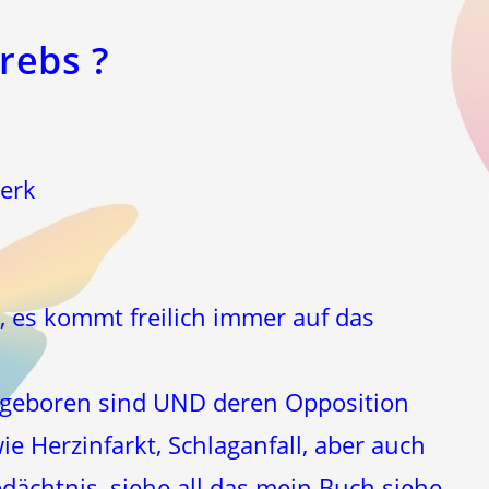
rebs ?
werk
l, es kommt freilich immer auf das
geboren sind UND deren Opposition
ie Herzinfarkt, Schlaganfall, aber auch
ächtnis, siehe all das mein Buch siehe