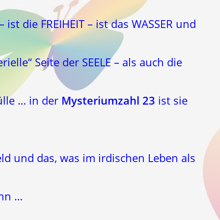
 – ist die FREIHEIT – ist das WASSER und
rielle“ Seite der SEELE – als auch die
ülle … in der
Mysteriumzahl 23
ist sie
eld und das, was im irdischen Leben als
ann …