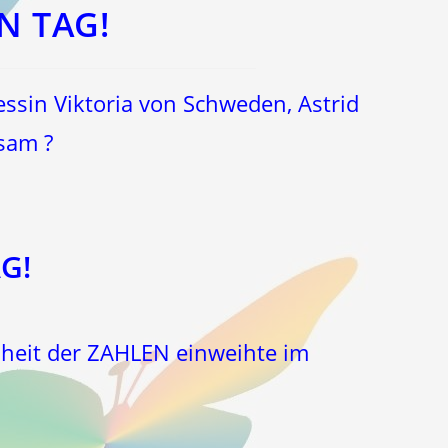
N TAG!
ssin Viktoria von Schweden, Astrid
sam ?
G!
isheit der ZAHLEN einweihte im