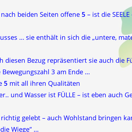
 nach beiden Seiten offene
5
– ist die SEELE
lusses … sie enthält in sich die „untere, mate
h diesen Bezug repräsentiert sie auch die F
e Bewegungszahl 3 am Ende …
e
5
mit all ihren Qualitäten
r.. und Wasser ist FÜLLE – ist eben auch G
n richtig gelebt – auch Wohlstand bringen k
 die Wiege“ …