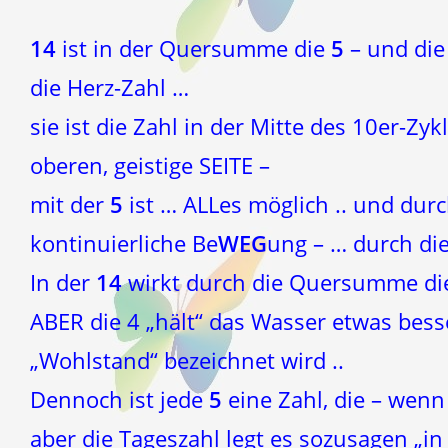
14
ist in der Quersumme die
5
– und die
die Herz-Zahl …
sie ist die Zahl in der Mitte des 10er-Zyk
oberen, geistige SEITE –
mit der
5
ist … ALLes möglich .. und durc
kontinuierliche Be
WEG
ung – … durch di
In der
14
wirkt durch die Quersumme di
ABER die 4 „hält“ das Wasser etwas besse
„Wohlstand“ bezeichnet wird ..
Dennoch ist jede
5
eine Zahl, die – wen
aber die Tageszahl legt es sozusagen „in