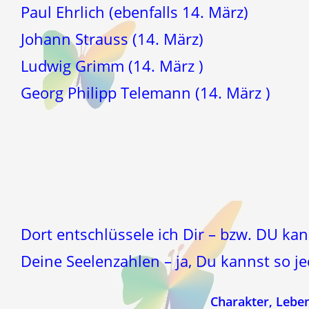
Paul Ehrlich (ebenfalls 14. März)
Johann Strauss (14. März)
Ludwig Grimm (14. März )
Georg Philipp Telemann (14. März )
Dort entschlüssele ich Dir – bzw. DU ka
Deine Seelenzahlen – ja, Du kannst so
Charakter, Lebe