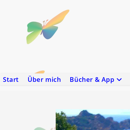
Zum
Inhalt
springen
Start
Über mich
Bücher & App