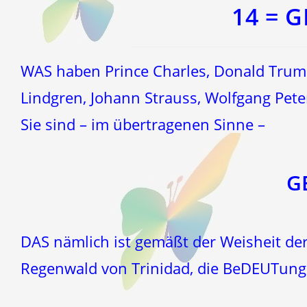
Fenster
Fenster
14 = 
WAS haben Prince Charles, Donald Trump,
Lindgren, Johann Strauss, Wolfgang Pet
Sie sind – im übertragenen Sinne –
G
DAS nämlich ist gemäßt der Weisheit der
Regenwald von Trinidad, die BeDEUTung