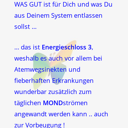
WAS GUT ist für Dich und was Du
aus Deinem System entlassen
sollst …
… das ist
Energieschloss 3
,
weshalb es auch vor allem bei
Atemwegsinekten und
fieberhaften Erkrankungen
wunderbar zusätzlich zum
täglichen
MOND
strömen
angewandt werden kann .. auch
zur Vorbeugung !