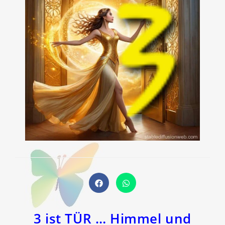
Öffnet
Öffnet
in
in
einem
einem
neuen
neuen
Fenster
Fenster
3 ist TÜR … Himmel und