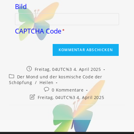
CAPTCHA Code
*
Beitrag
Freitag, 04UTC%3 4. April 2025
veröffentlicht:
Beitrags-
Der Mond und der kosmische Code der
Kategorie:
Schöpfung
/
Heilen
Beitrags-
0 Kommentare
Kommentare:
Beitrag
Freitag, 04UTC%3 4. April 2025
zuletzt
geändert
am: