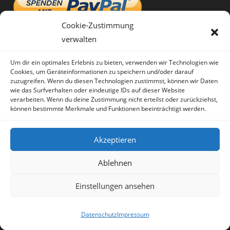
Cookie-Zustimmung
verwalten
Folge mir
Um dir ein optimales Erlebnis zu bieten, verwenden wir Technologien wie
Cookies, um Geräteinformationen zu speichern und/oder darauf
zuzugreifen. Wenn du diesen Technologien zustimmst, können wir Daten
wie das Surfverhalten oder eindeutige IDs auf dieser Website
verarbeiten. Wenn du deine Zustimmung nicht erteilst oder zurückziehst,
Opens
Opens
Opens
können bestimmte Merkmale und Funktionen beeinträchtigt werden.
Für den Newsletter anmelden
in
in
in
a
a
a
Email Address
*
Akzeptieren
new
new
new
tab
tab
tab
Ablehnen
Einstellungen ansehen
Vorname
*
Datenschutz
Impressum