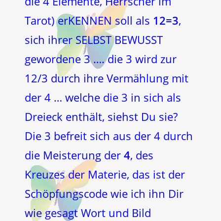
die 4 Elemente, Herrscher im
Tarot) erKENNEN soll als
12=3
,
sich ihrer SELBST BEWUSST
gewordene 3 …. die 3 wird zur
12/3 durch ihre Vermählung mit
der 4 … welche die 3 in sich als
Dreieck enthält, siehst Du sie?
Die 3 befreit sich aus der 4 durch
die Meisterung der
4
, des
Kreuzes der Materie, das ist der
Schöpfungscode wie ich ihn Dir
wie gesagt Wort und Bild