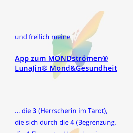
und freilich meine
App zum MONDströmen®
LunaJin® Mond&Gesundheit
… die
3
(Herrscherin im Tarot),
die sich durch die
4
(Begrenzung,