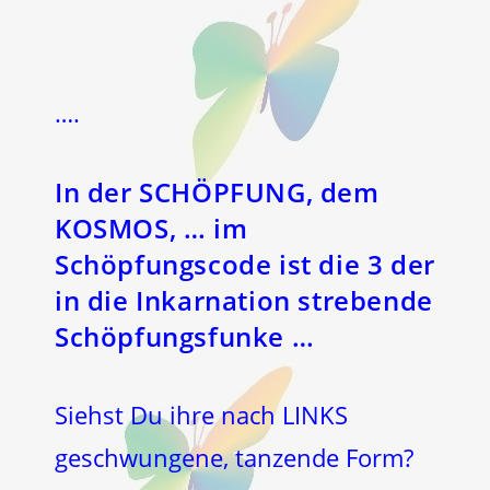
….
In der SCHÖPFUNG, dem
KOSMOS,
… im
Schöpfungscode ist die
3
der
in die Inkarnation strebende
Schöpfungsfunke
…
Siehst Du ihre nach LINKS
geschwungene, tanzende Form?