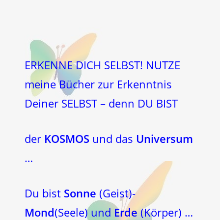
ERKENNE DICH SELBST! NUTZE
meine Bücher zur Erkenntnis
Deiner SELBST – denn DU BIST
der
KOSMOS
und das
Universum
…
Du bist
Sonne
(Geist)-
Mond
(Seele) und
Erde
(Körper) …