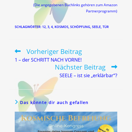
(Die angegebenen Buchlinks gehören zum Amazon
Partnerprogramm)
SCHLAGWÖRTER
:
12
,
3
,
4
,
KOSMOS
,
SCHÖPFUNG
,
SEELE
,
TÜR
Vorheriger Beitrag
Weitere
Artikel
1 – der SCHRITT NACH VORNE!
ansehen
Nächster Beitrag
SEELE – ist sie „erklärbar“?
Das könnte dir auch gefallen