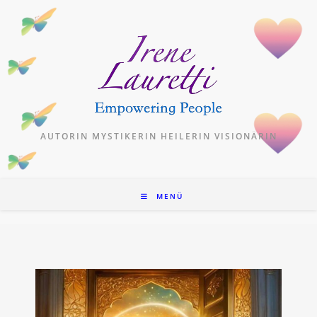
Zum
Inhalt
springen
AUTORIN MYSTIKERIN HEILERIN VISIONÄRIN
MENÜ