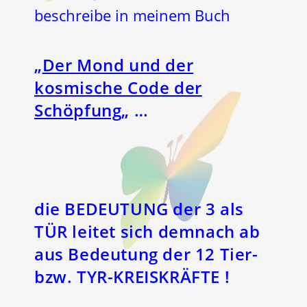
beschreibe in meinem Buch
„
Der Mond und der
kosmische Code der
Schöpfung
„
…
die BEDEUTUNG der 3 als
TÜR leitet sich demnach ab
aus Bedeutung der
12
Tier-
bzw.
TYR-KREISKRÄFTE
!