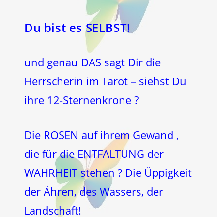
Du bist es SELBST!
und genau DAS sagt Dir die
Herrscherin im Tarot – siehst Du
ihre 12-Sternenkrone ?
Die ROSEN auf ihrem Gewand ,
die für die ENTFALTUNG der
WAHRHEIT stehen ? Die Üppigkeit
der Ähren, des Wassers, der
Landschaft!