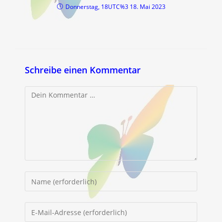
Donnerstag, 18UTC%3 18. Mai 2023
Schreibe einen Kommentar
Kommentar
Gib
deinen
Namen
Gib
oder
deine