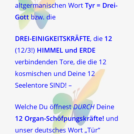
altgermanischen Wort
Tyr = Drei-
Gott
bzw. die
DREI-EINIGKEITSKRÄFTE
, die
12
(12/3!)
HIMMEL und ERDE
verbindenden Tore, die die 12
kosmischen und Deine 12
Seelentore SIND! –
Welche Du öffnest
DURCH
Deine
12 Organ-Schöfpungskräfte!
und
unser deutsches Wort „Tür“