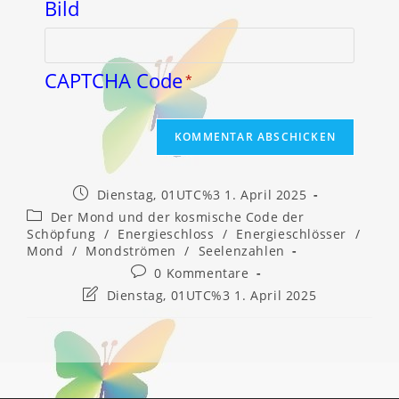
CAPTCHA Code
*
Beitrag
Dienstag, 01UTC%3 1. April 2025
veröffentlicht:
Beitrags-
Der Mond und der kosmische Code der
Kategorie:
Schöpfung
/
Energieschloss
/
Energieschlösser
/
Mond
/
Mondströmen
/
Seelenzahlen
Beitrags-
0 Kommentare
Kommentare:
Beitrag
Dienstag, 01UTC%3 1. April 2025
zuletzt
geändert
am: