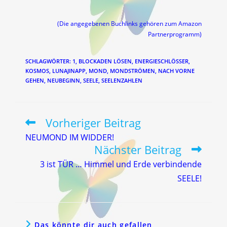
(Die angegebenen Buchlinks gehören zum Amazon
Partnerprogramm)
SCHLAGWÖRTER
:
1
,
BLOCKADEN LÖSEN
,
ENERGIESCHLÖSSER
,
KOSMOS
,
LUNAJINAPP
,
MOND
,
MONDSTRÖMEN
,
NACH VORNE
GEHEN
,
NEUBEGINN
,
SEELE
,
SEELENZAHLEN
Vorheriger Beitrag
Weitere
Artikel
NEUMOND IM WIDDER!
ansehen
Nächster Beitrag
3 ist TÜR … Himmel und Erde verbindende
SEELE!
Das könnte dir auch gefallen