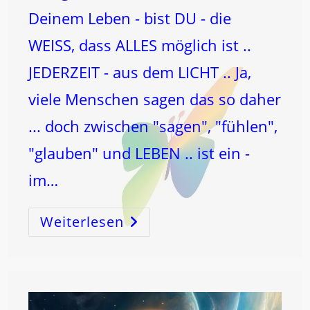
Deinem Leben - bist DU - die
WEISS, dass ALLES möglich ist ..
JEDERZEIT - aus dem LICHT .. Ja,
viele Menschen sagen das so daher
... doch zwischen "sagen", "fühlen",
"glauben" und LEBEN .. ist ein -
im…
Weiterlesen
1
–
Der
SCHRITT
NACH
VORNE!