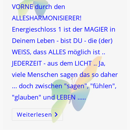
VORNE durch den
ALLESHARMONISIERER!
Energieschloss 1 ist der MAGIER in
Deinem Leben - bist DU - die (der)
WEISS, dass ALLES möglich ist ..
JEDERZEIT - aus dem LICHT .. Ja,
viele Menschen sagen das so daher
... doch zwischen "sagen", "fühlen",
"glauben" und LEBEN ..…
Weiterlesen
1
–
Der
MAGIER!