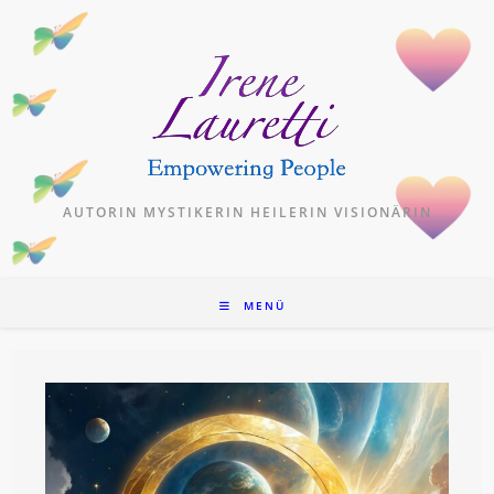
Zum
Inhalt
springen
AUTORIN MYSTIKERIN HEILERIN VISIONÄRIN
MENÜ