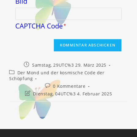
CAPTCHA Code
*
Beitrag
Samstag, 29UTC%3 29. März 2025
veröffentlicht:
Beitrags-
Der Mond und der kosmische Code der
Kategorie:
Schöpfung
Beitrags-
0 Kommentare
Kommentare:
Beitrag
Dienstag, 04UTC%3 4. Februar 2025
zuletzt
geändert
am: