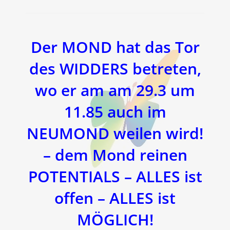
Der MOND hat das Tor
des WIDDERS betreten
,
wo er am am 29.3 um
11.85 auch im
NEUMOND
weilen wird!
– dem Mond reinen
POTENTIALS – ALLES ist
offen –
ALLES ist
MÖGLICH!