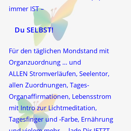
immer IST –
Du SELBST!
Für den täglichen Mondstand mit
Organzuordnung … und
ALLEN Stromverläufen, Seelentor,
allen Zuordnungen, Tages-
Organaffirmationen, Lebensstrom
mit Intro zur Lichtmeditation,
Tagesfinger und -Farbe, Ernährung
und vielem mehr … lade Dir JETZT