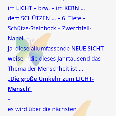
im
LICHT
– bzw. – im
KERN
…
dem SCHÜTZEN … – 6. Tiefe –
Schütze-Steinbock – Zwerchfell-
Nabel! –
ja, diese allumfassende
NEUE SICHT-
weise
– die dieses Jahrtausend das
Thema der Menschheit ist …
„Die große Umkehr zum LICHT-
Mensch“
–
es wird über die nächsten