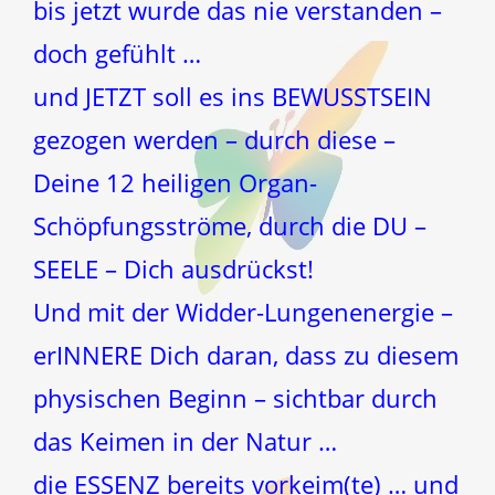
bis jetzt wurde das nie verstanden –
doch gefühlt …
und JETZT soll es ins BEWUSSTSEIN
gezogen werden – durch diese –
Deine 12 heiligen Organ-
Schöpfungsströme, durch die DU –
SEELE – Dich ausdrückst!
Und mit der Widder-Lungenenergie –
erINNERE Dich daran, dass zu diesem
physischen Beginn – sichtbar durch
das Keimen in der Natur …
die ESSENZ bereits vorkeim(te) … und