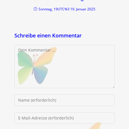
Sonntag, 19UTC%3 19. Januar 2025
Schreibe einen Kommentar
Kommentar
Gib
deinen
Namen
Gib
oder
deine
Benutzernamen