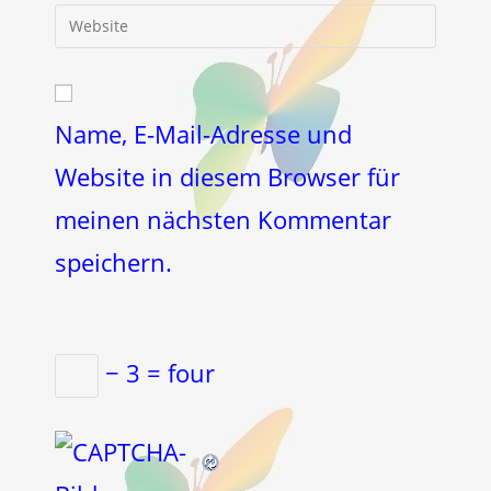
E-
Gib
zum
Mail-
deine
Kommentieren
Adresse
Website-
ein
zum
URL
Kommentieren
ein
Name, E-Mail-Adresse und
ein
(optional)
Website in diesem Browser für
meinen nächsten Kommentar
speichern.
− 3 = four