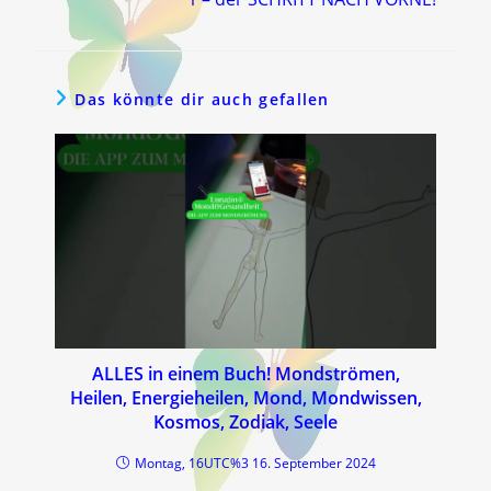
Das könnte dir auch gefallen
ALLES in einem Buch! Mondströmen,
Heilen, Energieheilen, Mond, Mondwissen,
Kosmos, Zodiak, Seele
Montag, 16UTC%3 16. September 2024