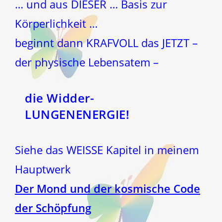
… und aus DIESER … Basis zur
Körperlichkeit …
beginnt dann KRAFVOLL das JETZT –
der physische Lebensatem –
die Widder-
LUNGENENERGIE!
Siehe das WEISSE Kapitel in meinem
Hauptwerk
Der Mond und der kosmische Code
der Schöpfung