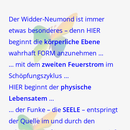
Der Widder-Neumond ist immer
etwas besonderes – denn HIER
beginnt die
körperliche Ebene
wahrhaft FORM anzunehmen …
… mit dem
zweiten Feuerstrom
im
Schöpfungszyklus …
HIER beginnt der
physische
Lebensatem
…
… der Funke – die
SEELE
– entspringt
der Quelle im und durch den