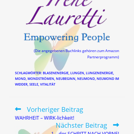
(Die angegebenen Buchlinks gehören zum Amazon
Partnerprogramm)
SCHLAGWÖRTER
:
BLASENENERGIE
,
LUNGEN
,
LUNGENENERGIE
,
MOND
,
MONDSTRÖMEN
,
NEUBEGINN
,
NEUMOND
,
NEUMOND IM
WIDDER
,
SEELE
,
VITALITÄT
Vorheriger Beitrag
Weitere
Artikel
WAHRHEIT – WIRK-lichkeit!
ansehen
Nächster Beitrag
1 – der SCHRITT NACH VORNE!