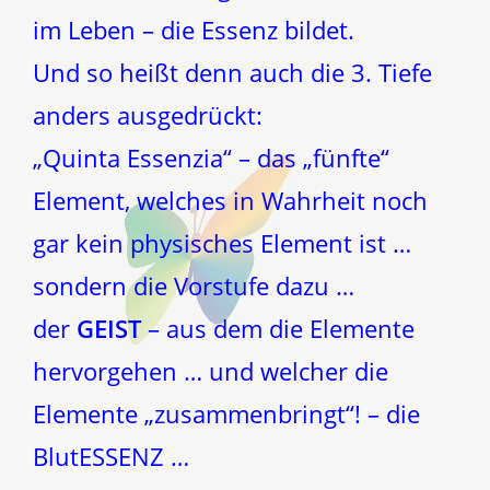
im Leben – die Essenz bildet.
Und so heißt denn auch die 3. Tiefe
anders ausgedrückt:
„Quinta Essenzia“ – das „fünfte“
Element, welches in Wahrheit noch
gar kein physisches Element ist …
sondern die Vorstufe dazu …
der
GEIST
– aus dem die Elemente
hervorgehen … und welcher die
Elemente „zusammenbringt“! – die
BlutESSENZ …