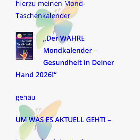
hierzu meinen Mond-
Taschenkalender
„
Der WAHRE
Mondkalender –
Gesundheit in Deiner
Hand 2026!“
genau
UM WAS ES AKTUELL GEHT! –