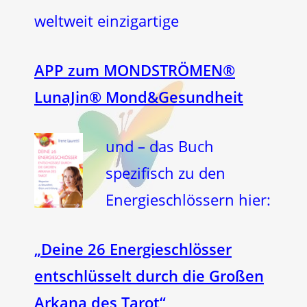
weltweit einzigartige
APP zum MONDSTRÖMEN®
LunaJin® Mond&Gesundheit
und – das Buch
spezifisch zu den
Energieschlössern hier:
„Deine 26 Energieschlösser
entschlüsselt durch die Großen
Arkana des Tarot“