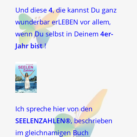
Und diese
4
, die kannst Du ganz
wunderbar erLEBEN vor allem,
wenn Du selbst in Deinem
4er-
Jahr bist
!
Ich spreche hier von den
SEELENZAHLEN®
, beschrieben
im gleichnamigen Buch