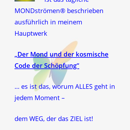
MONDströmen® beschrieben
ausführlich in meinem
Hauptwerk
„Der Mond und der kosmische
Code der Schöpfung“
… es ist das, worum ALLES geht in
jedem Moment –
dem WEG, der das ZIEL ist!