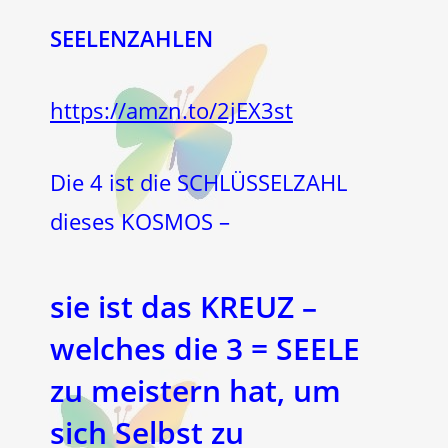
SEELENZAHLEN
https://amzn.to/2jEX3st
Die 4 ist die SCHLÜSSELZAHL
dieses KOSMOS –
sie ist das KREUZ –
welches die
3 = SEELE
zu meistern hat, um
sich Selbst zu