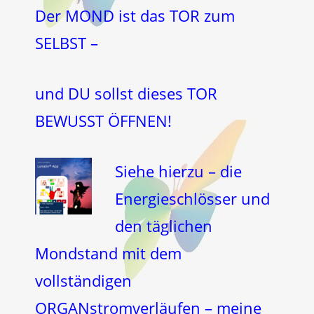
Der MOND ist das TOR zum
SELBST –
und DU sollst dieses TOR
BEWUSST ÖFFNEN!
Siehe hierzu – die
Energieschlösser und
den täglichen
Mondstand mit dem
vollständigen
ORGANstromverläufen – meine