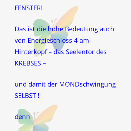
FENSTER!
Das ist die hohe Bedeutung auch
von Energieschloss 4 am
Hinterkopf – das Seelentor des
KREBSES –
und damit der MONDschwingung
SELBST !
denn