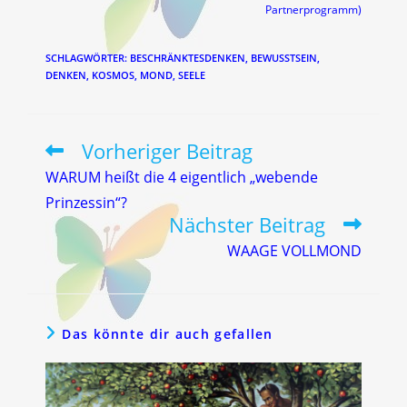
Partnerprogramm)
SCHLAGWÖRTER
:
BESCHRÄNKTESDENKEN
,
BEWUSSTSEIN
,
DENKEN
,
KOSMOS
,
MOND
,
SEELE
Vorheriger Beitrag
Weitere
Artikel
WARUM heißt die 4 eigentlich „webende
ansehen
Prinzessin“?
Nächster Beitrag
WAAGE VOLLMOND
Das könnte dir auch gefallen