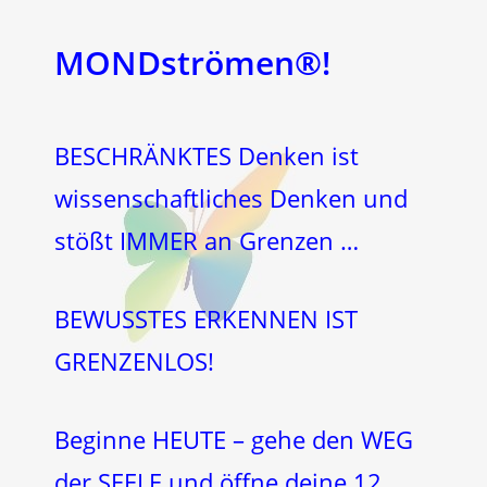
MONDströmen®!
BESCHRÄNKTES Denken ist
wissenschaftliches Denken und
stößt IMMER an Grenzen …
BEWUSSTES ERKENNEN IST
GRENZENLOS!
Beginne HEUTE – gehe den WEG
der SEELE und öffne deine 12