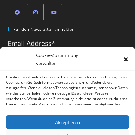
Opens
Opens
Opens
Für den Newsletter anmelden
in
in
in
a
a
a
Email Address
*
new
new
new
tab
tab
tab
Cookie-Zustimmung
verwalten
Vorname
*
Um dir ein optimales Erlebnis zu bieten, verwenden wir Technologien wie
Cookies, um Geräteinformationen zu speichern und/oder darauf
zuzugreifen. Wenn du diesen Technologien zustimmst, können wir Daten
wie das Surfverhalten oder eindeutige IDs auf dieser Website
verarbeiten. Wenn du deine Zustimmung nicht erteilst oder zurückziehst,
können bestimmte Merkmale und Funktionen beeinträchtigt werden.
* = required field
Akzeptieren