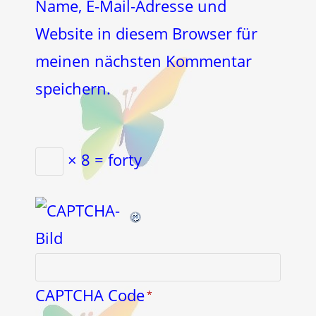
Name, E-Mail-Adresse und
ein
(optional)
Website in diesem Browser für
meinen nächsten Kommentar
speichern.
× 8 = forty
CAPTCHA Code
*