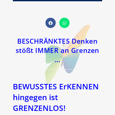
Öffnet
Öffnet
in
in
einem
einem
neuen
neuen
Fenster
Fenster
BESCHRÄNKTES Denken
stößt IMMER an Grenzen
…
BEWUSSTES ErKENNEN
hingegen ist
GRENZENLOS!