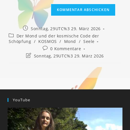
Beitrag
Sonntag, 29UTC%3 29. März 2026
veröffentlicht:
Beitrags-
Der Mond und der kosmische Code der
Kategorie:
Schöpfung
/
KOSMOS
/
Mond
/
Seele
Beitrags-
0 Kommentare
Kommentare:
Beitrag
Sonntag, 29UTC%3 29. März 2026
zuletzt
geändert
am:
YouTube