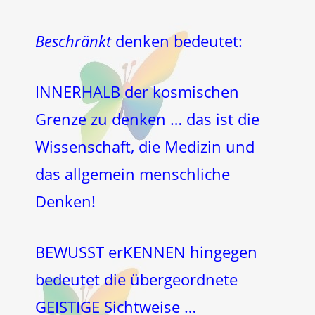
Beschränkt
denken bedeutet:
INNERHALB der kosmischen
Grenze zu denken … das ist die
Wissenschaft, die Medizin und
das allgemein menschliche
Denken!
BEWUSST erKENNEN hingegen
bedeutet die übergeordnete
GEISTIGE Sichtweise …