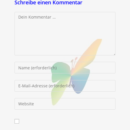
Schreibe einen Kommentar
Kommentar
Gib
deinen
Namen
Gib
oder
deine
Benutzernamen
E-
Gib
zum
Mail-
deine
Kommentieren
Adresse
Website-
ein
zum
URL
Kommentieren
ein