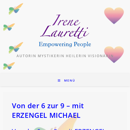
Zum
Inhalt
springen
AUTORIN MYSTIKERIN HEILERIN VISIONÄRIN
MENÜ
Von der 6 zur 9 – mit
ERZENGEL MICHAEL