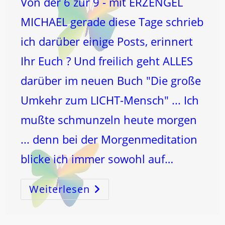
Von der 6 zur 9 - mit ERZENGEL
MICHAEL gerade diese Tage schrieb
ich darüber einige Posts, erinnert
Ihr Euch ? Und freilich geht ALLES
darüber im neuen Buch "Die große
Umkehr zum LICHT-Mensch" ... Ich
mußte schmunzeln heute morgen
... denn bei der Morgenmeditation
blicke ich immer sowohl auf…
Weiterlesen
Von
Der
6
Zur
9
–