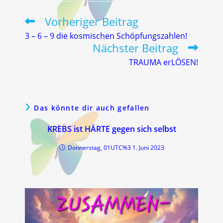
Vorheriger Beitrag
Weitere
Artikel
3 – 6 – 9 die kosmischen Schöpfungszahlen!
ansehen
Nächster Beitrag
TRAUMA erLÖSEN!
Das könnte dir auch gefallen
KREBS ist HÄRTE gegen sich selbst
Donnerstag, 01UTC%3 1. Juni 2023