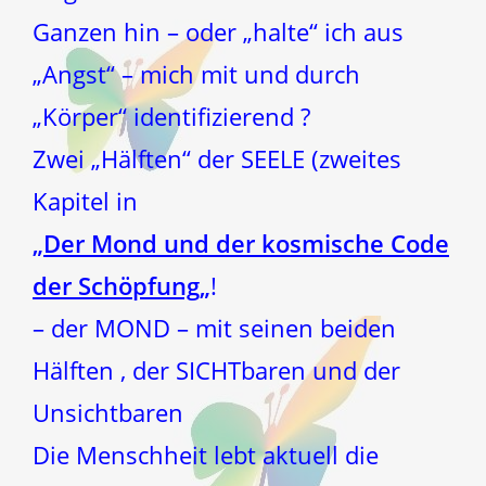
Ganzen hin – oder „halte“ ich aus
„Angst“ – mich mit und durch
„Körper“ identifizierend ?
Zwei „Hälften“ der SEELE (zweites
Kapitel in
„
Der Mond und der kosmische Code
der Schöpfung
„
!
– der MOND – mit seinen beiden
Hälften , der SICHTbaren und der
Unsichtbaren
Die Menschheit lebt aktuell die