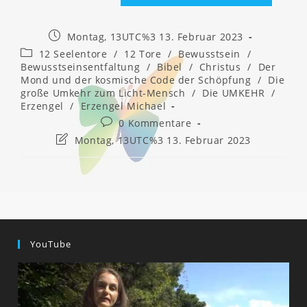
Beitrag
Montag, 13UTC%3 13. Februar 2023
veröffentlicht:
Beitrags-
12 Seelentore
/
12 Tore
/
Bewusstsein
/
Kategorie:
Bewusstseinsentfaltung
/
Bibel
/
Christus
/
Der
Mond und der kosmische Code der Schöpfung
/
Die
große Umkehr zum Licht-Mensch
/
Die UMKEHR
/
Erzengel
/
Erzengel Michael
Beitrags-
0 Kommentare
Kommentare:
Beitrag
Montag, 13UTC%3 13. Februar 2023
zuletzt
geändert
am:
YouTube