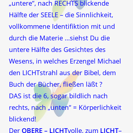
„untere“, nach RECHTS blickende
Hälfte der SEELE – die Sinnlichkeit,
vollkommene Identifiktion mit und
durch die Materie …siehst Du die
untere Hälfte des Gesichtes des
Wesens, in welches Erzengel Michael
den LICHTstrahl aus der Bibel, dem
Buch der Bücher, fließen läßt ?
DAS ist die 6, sogar bildlich nach
rechts, nach „unten“ = Körperlichkeit
blickend!
Der
OBERE – LICHT
volle, zum
LICHT
–