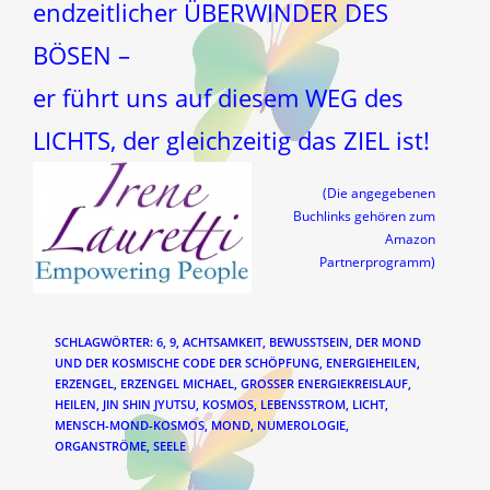
endzeitlicher ÜBERWINDER DES
BÖSEN –
er führt uns auf diesem WEG des
LICHTS, der gleichzeitig das ZIEL ist!
(Die angegebenen
Buchlinks gehören zum
Amazon
Partnerprogramm)
SCHLAGWÖRTER
:
6
,
9
,
ACHTSAMKEIT
,
BEWUSSTSEIN
,
DER MOND
UND DER KOSMISCHE CODE DER SCHÖPFUNG
,
ENERGIEHEILEN
,
ERZENGEL
,
ERZENGEL MICHAEL
,
GROSSER ENERGIEKREISLAUF
,
HEILEN
,
JIN SHIN JYUTSU
,
KOSMOS
,
LEBENSSTROM
,
LICHT
,
MENSCH-MOND-KOSMOS
,
MOND
,
NUMEROLOGIE
,
ORGANSTRÖME
,
SEELE