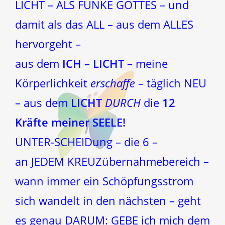
LICHT – ALS FUNKE GOTTES – und
damit als das ALL – aus dem ALLES
hervorgeht –
aus dem
ICH – LICHT
– meine
Körperlichkeit
erschaffe
– täglich NEU
– aus dem
LICHT
DURCH
die
12
Kräfte meiner SEELE!
UNTER-SCHEIDung – die 6 –
an JEDEM KREUZübernahmebereich –
wann immer ein Schöpfungsstrom
sich wandelt in den nächsten – geht
es genau DARUM: GEBE ich mich dem