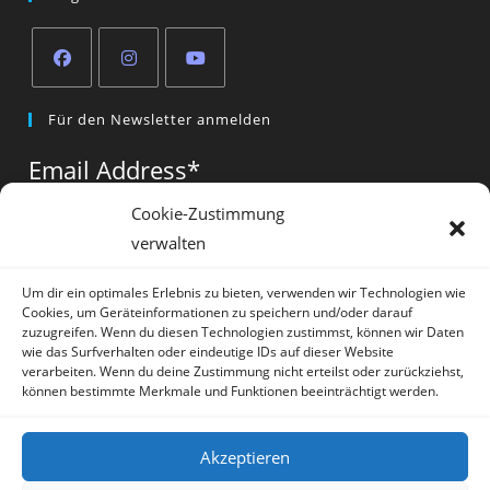
Opens
Opens
Opens
Für den Newsletter anmelden
in
in
in
a
a
a
Email Address
*
new
new
new
tab
tab
tab
Cookie-Zustimmung
verwalten
Vorname
*
Um dir ein optimales Erlebnis zu bieten, verwenden wir Technologien wie
Cookies, um Geräteinformationen zu speichern und/oder darauf
zuzugreifen. Wenn du diesen Technologien zustimmst, können wir Daten
wie das Surfverhalten oder eindeutige IDs auf dieser Website
verarbeiten. Wenn du deine Zustimmung nicht erteilst oder zurückziehst,
können bestimmte Merkmale und Funktionen beeinträchtigt werden.
* = required field
Akzeptieren