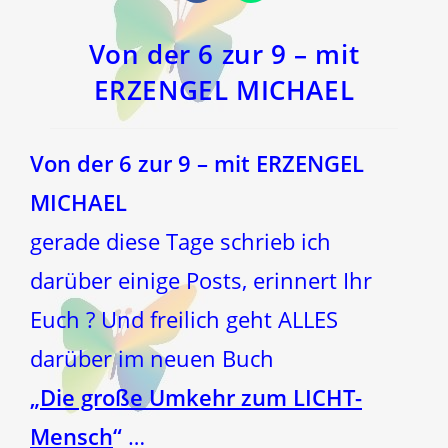
in
in
einem
einem
neuen
neuen
Fenster
Fenster
Von der 6 zur 9 – mit
ERZENGEL MICHAEL
Von der 6 zur 9
– mit ERZENGEL
MICHAEL
gerade diese Tage schrieb ich
darüber einige Posts, erinnert Ihr
Euch ? Und freilich geht ALLES
darüber im neuen Buch
„
Die große Umkehr zum LICHT-
Mensch
“
…