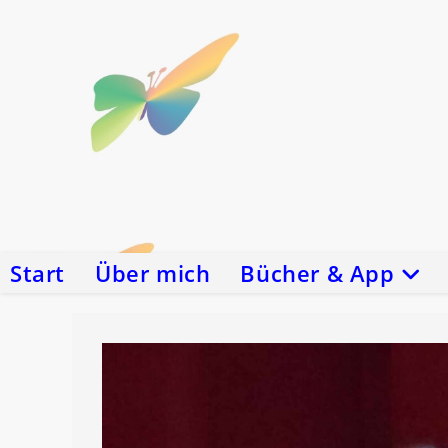
Zum
Inhalt
springen
Start
Über mich
Bücher & App