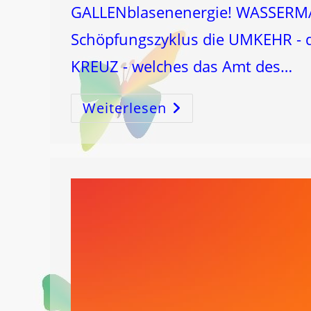
GALLENblasenenergie! WASSERMA
Schöpfungszyklus die UMKEHR - di
KREUZ - welches das Amt des…
Weiterlesen
Zwei
WEGE
–
Eine
Ent
SCHEID
Ung!