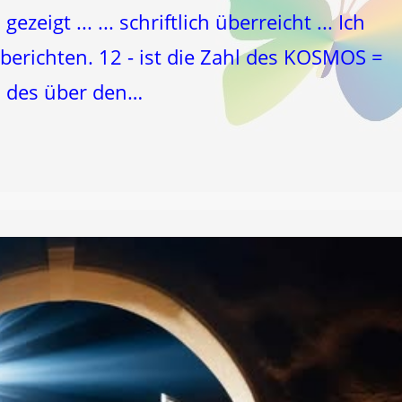
igt ... ... schriftlich überreicht ... Ich
berichten. 12 - ist die Zahl des KOSMOS =
N des über den…