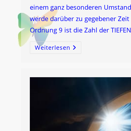
einem ganz besonderen Umstand geze
werde darüber zu gegebener Zeit 
Ordnung 9 ist die Zahl der TIEFE
Weiterlesen
333