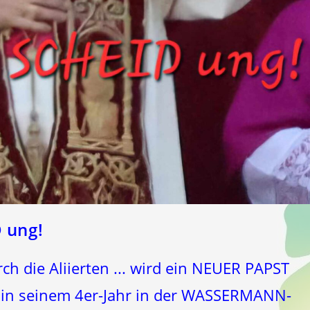
 ung!
ch die Aliierten ... wird ein NEUER PAPST
ll in seinem 4er-Jahr in der WASSERMANN-