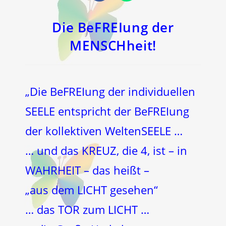
in
in
einem
einem
neuen
neuen
Fenster
Fenster
Die BeFREIung der
MENSCHheit!
„Die BeFREIung der individuellen
SEELE entspricht der BeFREIung
der kollektiven WeltenSEELE …
… und das KREUZ, die 4, ist – in
WAHRHEIT – das heißt –
„aus dem LICHT gesehen“
… das TOR zum LICHT …