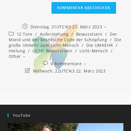
Beitrag
Dienstag, 21UTC%3 21. März 2023
veröffentlicht:
Beitrags-
12 Tore
/
Auferstehung
/
Bewusstsein
/
Der
Kategorie:
Mond und der kosmische Code der Schöpfung
/
Die
große Umkehr zum Licht-Mensch
/
Die UMKEHR
/
Heilung
/
LICHT Bewusstsein
/
Licht-Mensch
/
Other
Beitrags-
0 Kommentare
Kommentare:
Beitrag
Mittwoch, 22UTC%3 22. März 2023
zuletzt
geändert
am:
YouTube