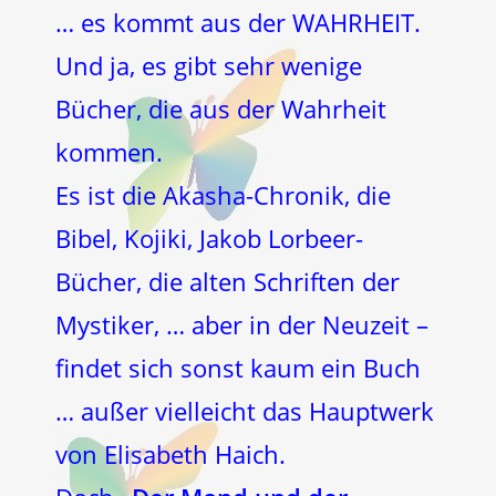
… es kommt aus der WAHRHEIT.
Und ja, es gibt sehr wenige
Bücher, die aus der Wahrheit
kommen.
Es ist die Akasha-Chronik, die
Bibel, Kojiki, Jakob Lorbeer-
Bücher, die alten Schriften der
Mystiker, … aber in der Neuzeit –
findet sich sonst kaum ein Buch
… außer vielleicht das Hauptwerk
von Elisabeth Haich.