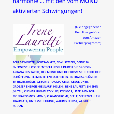
harmonie … mit den vom
MOND
aktivierten Schwingungen!
(Die angegebenen
Buchlinks gehören
zum Amazon
Partnerprogramm)
SCHLAGWÖRTER
:
ACHTSAMKEIT
,
BEWUSSTSEIN
,
DEINE 26
ENERGIESCHLÖSSER ENTSCHLÜSSELT DURCH DIE GROSSEN A
RKANA DES TAROT
,
DER MOND UND DER KOSMISCHE CODE DER
SCHÖPFUNG
,
ELEMENTE
,
ENERGIEHEILEN
,
ENERGIESCHLÖSSER
,
ENERGIESTRÖME
,
GEBURTSTRAUMA
,
GEIST
,
GESUNDHEIT
,
GROSSER ENERGIEKREISLAUF
,
HEILEN
,
IRENE LAURETTI
,
JIN SHIN
JYUTSU
,
KLEINER HIMMELSZYKLUS
,
KOSMOS
,
LIEBE
,
MENSCH-
MOND-KOSMOS
,
MOND
,
ORGANSTRÖME
,
SEELE
,
SEELENZAHLEN
,
TRAUMATA
,
UNTERSCHEIDUNG
,
WAHRES SELBST
,
WEISHEIT
,
ZODIAK