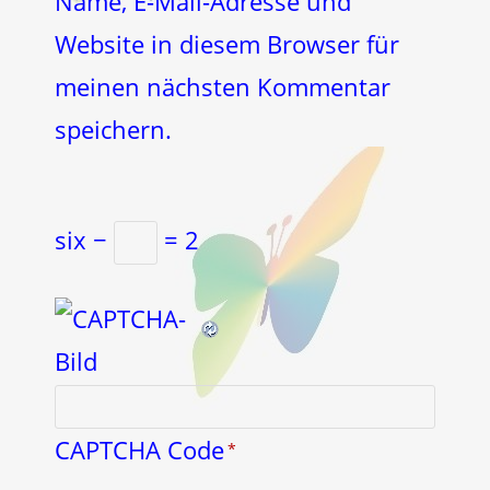
Name, E-Mail-Adresse und
ein
(optional)
Website in diesem Browser für
meinen nächsten Kommentar
speichern.
six −
= 2
CAPTCHA Code
*