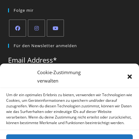
Folge mir
Opens
Opens
Opens
Für den Newsletter anmelden
in
in
in
a
a
a
Email Address
*
new
new
new
tab
tab
tab
Cookie-Zustimmung
verwalten
Vorname
*
Um dir ein optimales Erlebnis zu bieten, verwenden wir Technologien wie
Cookies, um Geräteinformationen zu speichern und/oder darauf
zuzugreifen. Wenn du diesen Technologien zustimmst, können wir Daten
wie das Surfverhalten oder eindeutige IDs auf dieser Website
verarbeiten. Wenn du deine Zustimmung nicht erteilst oder zurückziehst,
können bestimmte Merkmale und Funktionen beeinträchtigt werden.
* = required field