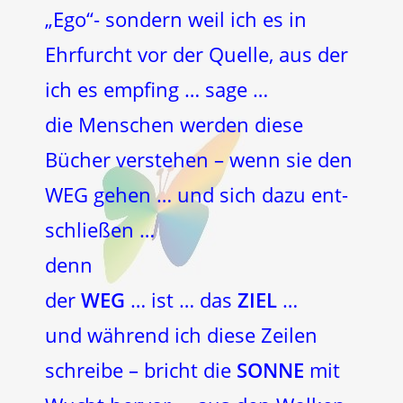
„Ego“- sondern weil ich es in
Ehrfurcht vor der Quelle, aus der
ich es empfing … sage …
die Menschen werden diese
Bücher verstehen – wenn sie den
WEG gehen … und sich dazu ent-
schließen …
denn
der
WEG
… ist … das
ZIEL
…
und während ich diese Zeilen
schreibe – bricht die
SONNE
mit