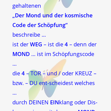
gehaltenen
„Der Mond und der kosmische
Code der Schöpfung“
beschreibe …
ist der
WEG
– ist die
4
– denn der
MOND
… ist im Schöpfungscode
…
die
4
– TOR – und / oder KREUZ –
bzw. – DU ent-scheidest welches
…
durch DEINEN
EIN
klang oder Dis-