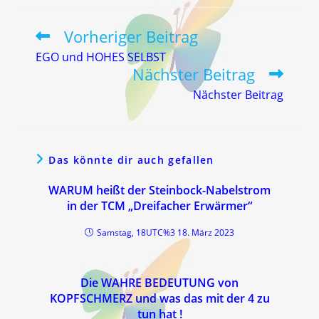
Vorheriger Beitrag
Weitere
Artikel
EGO und HOHES SELBST
ansehen
Nächster Beitrag
Nächster Beitrag
Das könnte dir auch gefallen
WARUM heißt der Steinbock-Nabelstrom
in der TCM „Dreifacher Erwärmer“
Samstag, 18UTC%3 18. März 2023
Die WAHRE BEDEUTUNG von
KOPFSCHMERZ und was das mit der 4 zu
tun hat !