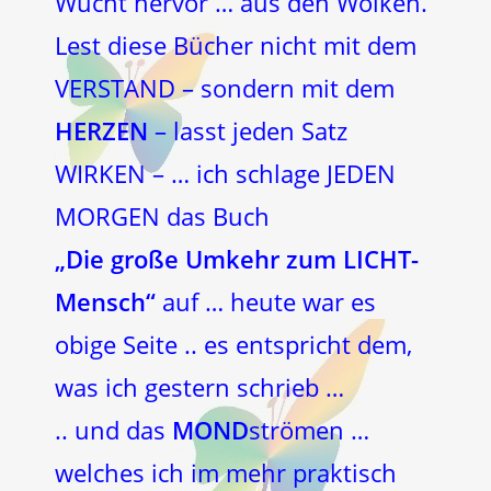
Wucht hervor … aus den Wolken.
Lest diese Bücher nicht mit dem
VERSTAND – sondern mit dem
HERZEN
– lasst jeden Satz
WIRKEN – … ich schlage JEDEN
MORGEN das Buch
„Die große Umkehr zum LICHT-
Mensch“
auf … heute war es
obige Seite .. es entspricht dem,
was ich gestern schrieb …
.. und das
MOND
strömen …
welches ich im mehr praktisch