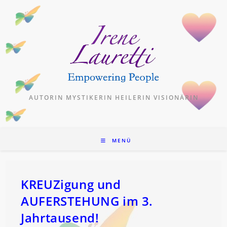
Zum
Inhalt
springen
AUTORIN MYSTIKERIN HEILERIN VISIONÄRIN
MENÜ
KREUZigung und
AUFERSTEHUNG im 3.
Jahrtausend!