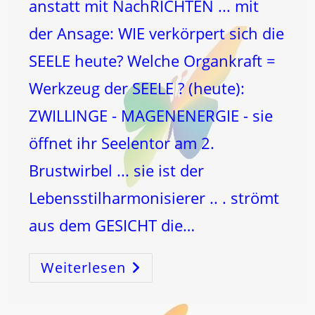
anstatt mit NachRICHTEN ... mit
der Ansage: WIE verkörpert sich die
SEELE heute? Welche Organkraft =
Werkzeug der SEELE ? (heute):
ZWILLINGE - MAGENENERGIE - sie
öffnet ihr Seelentor am 2.
Brustwirbel ... sie ist der
Lebensstilharmonisierer .. . strömt
aus dem GESICHT die…
Weiterlesen
ZUKUNFT
Im
LICHT