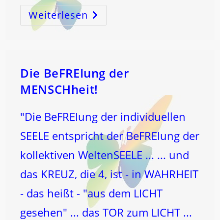
Weiterlesen
Fast
ZEITGLEICH
BRANNTE
Es
…
Die BeFREIung der
MENSCHheit!
"Die BeFREIung der individuellen
SEELE entspricht der BeFREIung der
kollektiven WeltenSEELE ... ... und
das KREUZ, die 4, ist - in WAHRHEIT
- das heißt - "aus dem LICHT
gesehen" ... das TOR zum LICHT ...