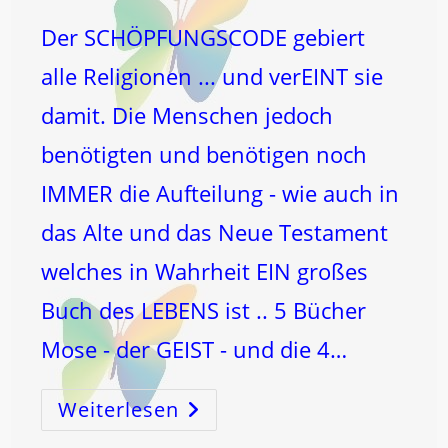
Der SCHÖPFUNGSCODE gebiert
alle Religionen ... und verEINT sie
damit. Die Menschen jedoch
benötigten und benötigen noch
IMMER die Aufteilung - wie auch in
das Alte und das Neue Testament
welches in Wahrheit EIN großes
Buch des LEBENS ist .. 5 Bücher
Mose - der GEIST - und die 4…
Weiterlesen
KREUZigung
Und
AUFERSTEHUNG
Im