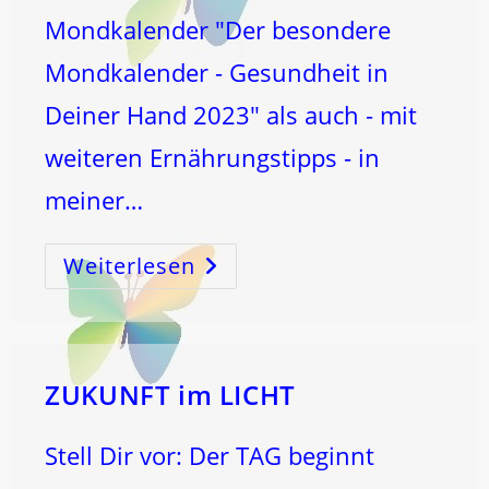
Mondkalender "Der besondere
Mondkalender - Gesundheit in
Deiner Hand 2023" als auch - mit
weiteren Ernährungstipps - in
meiner…
Weiterlesen
MILZ-
KREBSenergie
–
Die
WELT-
Mangel-
Energie
…
ZUKUNFT im LICHT
Stell Dir vor: Der TAG beginnt