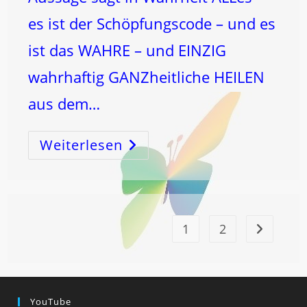
es ist der Schöpfungscode – und es
ist das WAHRE – und EINZIG
wahrhaftig GANZheitliche HEILEN
aus dem…
Weiterlesen
Die
ZUKUNFT
Des
HEILENS
–
1
2
Zur nächst
YouTube