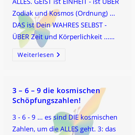
ALLES. GEIST ist EINHEIT - ist ÜBER
Zodiak und Kosmos (Ordnung) ...
DAS ist Dein WAHRES SELBST -
ÜBER Zeit und Körperlichkeit ...…
Weiterlesen
WAS
Ist
SEELE
?
3 – 6 – 9 die kosmischen
Schöpfungszahlen!
3 - 6 - 9 ... es sind DIE kosmischen
Zahlen, um die ALLES geht. 3: das