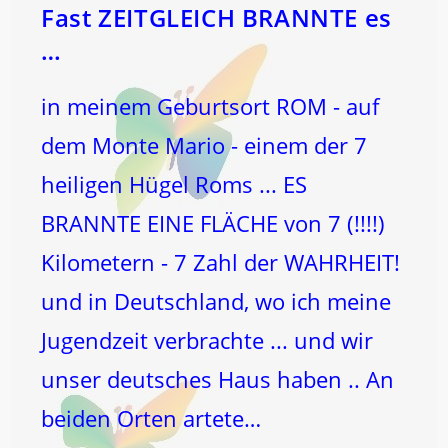
Fast ZEITGLEICH BRANNTE es
…
in meinem Geburtsort ROM - auf
dem Monte Mario - einem der 7
heiligen Hügel Roms ... ES
BRANNTE EINE FLÄCHE von 7 (!!!!)
Kilometern - 7 Zahl der WAHRHEIT!
und in Deutschland, wo ich meine
Jugendzeit verbrachte ... und wir
unser deutsches Haus haben .. An
beiden Orten artete…