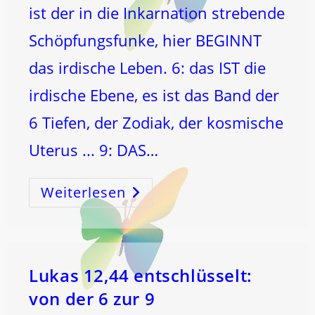
ist der in die Inkarnation strebende
Schöpfungsfunke, hier BEGINNT
das irdische Leben. 6: das IST die
irdische Ebene, es ist das Band der
6 Tiefen, der Zodiak, der kosmische
Uterus ... 9: DAS…
Weiterlesen
3
–
6
–
9
Die
Kosmischen
Schöpfungszahlen!
Lukas 12,44 entschlüsselt:
von der 6 zur 9