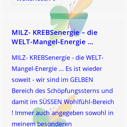
12,44
Entschlüsselt:
Von
Der
6
Zur
9
MILZ- KREBSenergie – die
WELT-Mangel-Energie …
MILZ- KREBSenergie - die WELT-
Mangel-Energie ... Es ist wieder
soweit - wir sind im GELBEN
Bereich des Schöpfungssterns und
damit im SÜSSEN Wohlfühl-Bereich
! Immer auch angegeben sowohl in
meinem besonderen